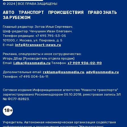
© 2024 | ВСЕ ПРАВА ЗАЩИЩЕНЫ
АВТО
ТРАНСПОРТ
ПРОИСШЕСТВИЯ
ПРАВО ЗНАТЬ
ЗА РУБЕЖОМ
Главный редактор: Зотов Илья Сергеевич.
Шеф-редактор: Чечушкин Иван Олегович.
Телефон редакции: +7 495 795-53-05
101000, г. Москва, ул. Покровка, д. 5
E-mail:
info@transport-news.ru
Реклама, спецпроекты и иное сотрудничество:
Игорь Дбар
(Руководитель отдела продаж)
Email:
i.dbar@osnmedia.ru
Телефон:
+7 909 936-02-90
Дополнительные email:
reklama@osnmedia.ru
,
adv@osnmedia.ru
Телефон:
+7 495 004-56-11
Сетевое издание Информационное агентство "Новости транспорта"
зарегистрировано Роскомнадзором 05.10.2018, реестровая запись ЭЛ
№ ФС77-82823.
18+
Учредитель: Автономная некоммерческая организация содействия
информированию и просвещению населения "Медиахолдинг