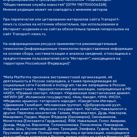
"Общественная служба новостей" (ОГРН 1187700006328).
Мнение редакции может не совпадать с мнением авторов.
При перепечатке или цитировании материалов сайта Transport-
news.ru ссылка на источник обязательна, при использовании в
Интернет-изданиях и на сайтах обязательна прямая гиперссылка на
сайт Transport-news.ru.
На информационном ресурсе применяются рекомендательные
технологии (информационные технологии предоставления информации
на основе сбора, систематизации и анализа сведений, относящихся к
предпочтениям пользователей сети "Интернет", находящихся на
территории Российской Федерации)".
*Meta Platforms признана экстремистской организацией, её
деятельность в России запрещена, а также принадлежащие ей
социальные сети Facebook и Instagram так же запрещены в России.
Экстремистские и террористические организации, запрещенные в РФ:
«АУЕ», «Правый сектор», «Азов», «Украинская повстанческая армия»,
«ИГИЛ» (ИГ, Исламское государство), «Аль-Каида», «УНА-УНСО»,
«Меджлис крымско-татарского народа», «Свидетели Иеговы»,
«Движение Талибан», «Исламская группа», «Добровольчий рух»,
«Чёрный комитет», «Мужское государство», «Штабы Навального» и
другие. Перечень иноагентов: Галкин, Моргенштерн, Дудь, Невзоров,
Макаревич, Гордон, Мирон Фёдоров (Оксимирон), Смольянинов,
Монеточка (Елизавета Гардымова), ФБК, Навальный, Голос Америки,
Дождь, Медуза, Верзилов, Толоконникова, Понасенков, Пивоваров,
Быков, Шац, Глуховский, Долин, Троицкий, Земфира, Гудков, Варламов,
Прусикин и другие. Полный перечень лиц и организаций, находящихся
под судебным запретом в России, можно найти на сайте Минюста РФ.