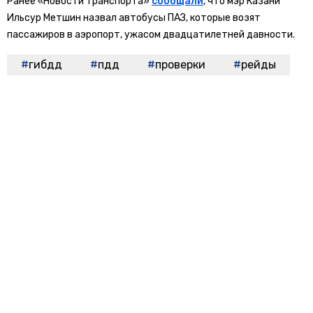
Ранее «Новости транспорта»
сообщали
, что мэр Казани
Ильсур Метшин назвал автобусы ПАЗ, которые возят
пассажиров в аэропорт, ужасом двадцатилетней давности.
гибдд
пдд
проверки
рейды
БОЛЬШЕ АКТУАЛЬНЫХ НОВОСТЕЙ И ЭКСКЛЮЗИВНЫХ ВИДЕО
СМОТРИТЕ В ТЕЛЕГРАМ КАНАЛЕ "НОВОСТИ ТРАНСПОРТА".
ПРИСОЕДИНЯЙТЕСЬ!
ПОДПИСЫВАЙТЕСЬ НА НОВОСТИ ТРАНСПОРТА:
TELEGRAM
ДЗЕН
Новости СМИ2