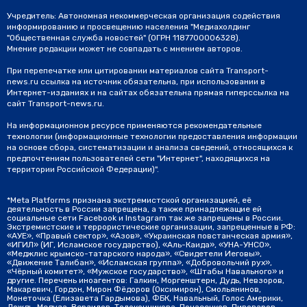
Учредитель: Автономная некоммерческая организация содействия
информированию и просвещению населения "Медиахолдинг
"Общественная служба новостей" (ОГРН 1187700006328).
Мнение редакции может не совпадать с мнением авторов.
При перепечатке или цитировании материалов сайта Transport-
news.ru ссылка на источник обязательна, при использовании в
Интернет-изданиях и на сайтах обязательна прямая гиперссылка на
сайт Transport-news.ru.
На информационном ресурсе применяются рекомендательные
технологии (информационные технологии предоставления информации
на основе сбора, систематизации и анализа сведений, относящихся к
предпочтениям пользователей сети "Интернет", находящихся на
территории Российской Федерации)".
*Meta Platforms признана экстремистской организацией, её
деятельность в России запрещена, а также принадлежащие ей
социальные сети Facebook и Instagram так же запрещены в России.
Экстремистские и террористические организации, запрещенные в РФ:
«АУЕ», «Правый сектор», «Азов», «Украинская повстанческая армия»,
«ИГИЛ» (ИГ, Исламское государство), «Аль-Каида», «УНА-УНСО»,
«Меджлис крымско-татарского народа», «Свидетели Иеговы»,
«Движение Талибан», «Исламская группа», «Добровольчий рух»,
«Чёрный комитет», «Мужское государство», «Штабы Навального» и
другие. Перечень иноагентов: Галкин, Моргенштерн, Дудь, Невзоров,
Макаревич, Гордон, Мирон Фёдоров (Оксимирон), Смольянинов,
Монеточка (Елизавета Гардымова), ФБК, Навальный, Голос Америки,