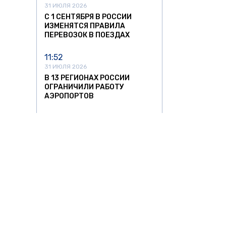
31 ИЮЛЯ 2026
С 1 СЕНТЯБРЯ В РОССИИ
ИЗМЕНЯТСЯ ПРАВИЛА
ПЕРЕВОЗОК В ПОЕЗДАХ
11:52
31 ИЮЛЯ 2026
В 13 РЕГИОНАХ РОССИИ
ОГРАНИЧИЛИ РАБОТУ
АЭРОПОРТОВ
21:18
30 ИЮЛЯ 2026
НАЛОГОВАЯ НАЧАЛА
ПРОВЕРЯТЬ БЕЗРАБОТНЫХ
ВЛАДЕЛЬЦЕВ ДОРОГИХ АВТО
В РОССИИ
16:36
30 ИЮЛЯ 2026
ВЕРХОВНЫЙ СУД ЗАПРЕТИЛ
ВЫПИСЫВАТЬ АВТОШТРАФЫ
АВТО