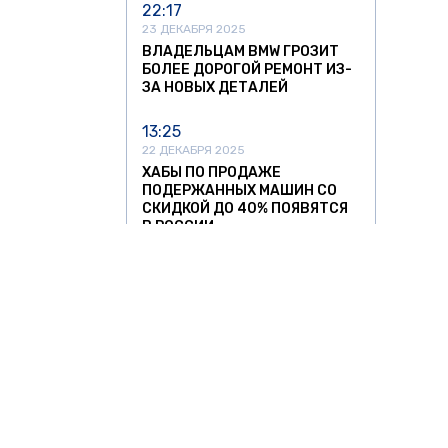
22:17
23 ДЕКАБРЯ 2025
ВЛАДЕЛЬЦАМ BMW ГРОЗИТ
БОЛЕЕ ДОРОГОЙ РЕМОНТ ИЗ-
ЗА НОВЫХ ДЕТАЛЕЙ
13:25
22 ДЕКАБРЯ 2025
ХАБЫ ПО ПРОДАЖЕ
ПОДЕРЖАННЫХ МАШИН СО
СКИДКОЙ ДО 40% ПОЯВЯТСЯ
В РОССИИ
13:05
11 НОЯБРЯ 2025
УЛЬЯНОВСКИЙ АВТОЗАВОД
ЗАПУСТИЛ СЕРИЙНОЕ
ПРОИЗВОДСТВО
НИЗКОПОЛЬНЫХ АВТОБУСОВ
12:37
11 НОЯБРЯ 2025
О ЗНАТЬ
ЗА РУБЕЖОМ