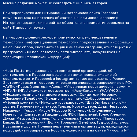
Мнение редакции может не совпадать с мнением авторов.
При перепечатке или цитировании материалов сайта Transport-
news.ru ссылка на источник обязательна, при использовании в
Интернет-изданиях и на сайтах обязательна прямая гиперссылка на
сайт Transport-news.ru.
На информационном ресурсе применяются рекомендательные
технологии (информационные технологии предоставления информации
на основе сбора, систематизации и анализа сведений, относящихся к
предпочтениям пользователей сети "Интернет", находящихся на
территории Российской Федерации)".
*Meta Platforms признана экстремистской организацией, её
деятельность в России запрещена, а также принадлежащие ей
социальные сети Facebook и Instagram так же запрещены в России.
Экстремистские и террористические организации, запрещенные в РФ:
«АУЕ», «Правый сектор», «Азов», «Украинская повстанческая армия»,
«ИГИЛ» (ИГ, Исламское государство), «Аль-Каида», «УНА-УНСО»,
«Меджлис крымско-татарского народа», «Свидетели Иеговы»,
«Движение Талибан», «Исламская группа», «Добровольчий рух»,
«Чёрный комитет», «Мужское государство», «Штабы Навального» и
другие. Перечень иноагентов: Галкин, Моргенштерн, Дудь, Невзоров,
Макаревич, Гордон, Мирон Фёдоров (Оксимирон), Смольянинов,
Монеточка (Елизавета Гардымова), ФБК, Навальный, Голос Америки,
Дождь, Медуза, Верзилов, Толоконникова, Понасенков, Пивоваров,
Быков, Шац, Глуховский, Долин, Троицкий, Земфира, Гудков, Варламов,
Прусикин и другие. Полный перечень лиц и организаций, находящихся
под судебным запретом в России, можно найти на сайте Минюста РФ.