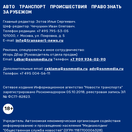
АВТО
ТРАНСПОРТ
ПРОИСШЕСТВИЯ
ПРАВО ЗНАТЬ
ЗА РУБЕЖОМ
Главный редактор: Зотов Илья Сергеевич.
Шеф-редактор: Чечушкин Иван Олегович.
Телефон редакции: +7 495 795-53-05
101000, г. Москва, ул. Покровка, д. 5
E-mail:
info@transport-news.ru
Реклама, спецпроекты и иное сотрудничество:
Игорь Дбар
(Руководитель отдела продаж)
Email:
i.dbar@osnmedia.ru
Телефон:
+7 909 936-02-90
Дополнительные email:
reklama@osnmedia.ru
,
adv@osnmedia.ru
Телефон:
+7 495 004-56-11
Сетевое издание Информационное агентство "Новости транспорта"
зарегистрировано Роскомнадзором 05.10.2018, реестровая запись ЭЛ
№ ФС77-82823.
18+
Учредитель: Автономная некоммерческая организация содействия
информированию и просвещению населения "Медиахолдинг
"Общественная служба новостей" (ОГРН 1187700006328).