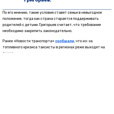
По его мнению, такие условия ставят семьи в невыгодное
положение, тогда как страна старается поддерживать
родителей с детьми. Григорьев считает, что требование
необходимо закрепить законодательно.
Ранее «Новости транспорта»
сообщали
, что из-за
топливного кризиса таксисты в регионах реже выходят на
линию.
бензин
топливо
электромобили
БОЛЬШЕ АКТУАЛЬНЫХ НОВОСТЕЙ И ЭКСКЛЮЗИВНЫХ ВИДЕО
СМОТРИТЕ В ТЕЛЕГРАМ КАНАЛЕ "НОВОСТИ ТРАНСПОРТА".
ПРИСОЕДИНЯЙТЕСЬ!
ПОДПИСЫВАЙТЕСЬ НА НОВОСТИ ТРАНСПОРТА:
TELEGRAM
ДЗЕН