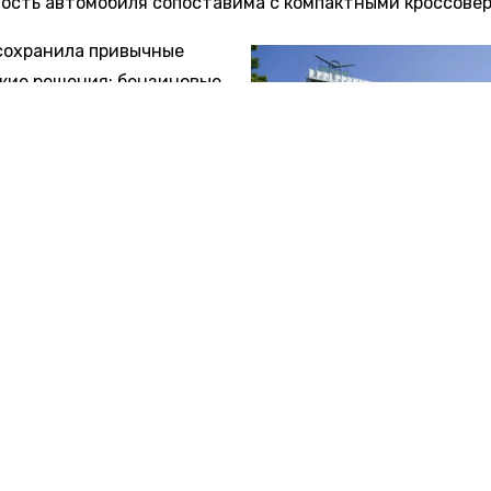
ость автомобиля сопоставима с компактными кроссовер
сохранила привычные
кие решения: бензиновые
 на 90 и 106 л.с. в
и с 5-ступенчатой
ской коробкой передач. В
комплектации
трены две подушки
На российском рынк
ости, кондиционер,
может появиться но
 сидений и аудиосистема.
автодом на базе УАЗ
«Профи»
ные данные о старте
 стоимости Active Cross
раскрываются. Для сравнения, цена стандартного лифтбе
я от 1 077 000 рублей.
овости транспорта»
сообщали
, что поставки хардтоп-