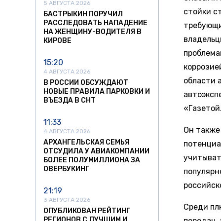
5 АВГУСТА 2026
стойки с
БАСТРЫКИН ПОРУЧИЛ
РАССЛЕДОВАТЬ НАПАДЕНИЕ
требующи
НА ЖЕНЩИНУ-ВОДИТЕЛЯ В
владельц
КИРОВЕ
проблема
15:20
коррозией
4 АВГУСТА 2026
области а
В РОССИИ ОБСУЖДАЮТ
НОВЫЕ ПРАВИЛА ПАРКОВКИ И
автоэкспе
ВЪЕЗДА В СНТ
«Газетой
11:33
Он также
4 АВГУСТА 2026
АРХАНГЕЛЬСКАЯ СЕМЬЯ
потенциа
ОТСУДИЛА У АВИАКОМПАНИИ
учитыват
БОЛЕЕ ПОЛУМИЛЛИОНА ЗА
ОВЕРБУКИНГ
популярн
российск
21:19
3 АВГУСТА 2026
Среди пл
ОПУБЛИКОВАН РЕЙТИНГ
РЕГИОНОВ С ЛУЧШИМ И
передач, 