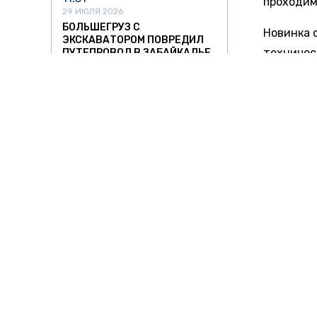
проходим
29 ИЮЛЯ 2026
БОЛЬШЕГРУЗ С
Новинка 
ЭКСКАВАТОРОМ ПОВРЕДИЛ
техничес
ПУТЕПРОВОД В ЗАБАЙКАЛЬЕ
двигатели
21:55
сочетани
28 ИЮЛЯ 2026
механиче
В АЭРОПОРТУ КОЛЬЦОВО
ПРОВЕРЯЮТ ИНЦИДЕНТ С
базовой 
ПАССАЖИРОМ, ПОЛЗШИМ ПО
ТРАПУ НА РУКАХ
предусмо
безопасн
14:25
подогрев
28 ИЮЛЯ 2026
ПРИСТАВЫ НАЧАЛИ
Официаль
ВЗЫСКИВАТЬ С ЛАРИСЫ
ДОЛИНОЙ НЕОПЛАЧЕННЫЙ
продаж и
ШТРАФ ГИБДД
пока не 
10:40
начинаетс
28 ИЮЛЯ 2026
В АМУРСКОЙ ОБЛАСТИ ИЗ-ЗА
Ранее «Н