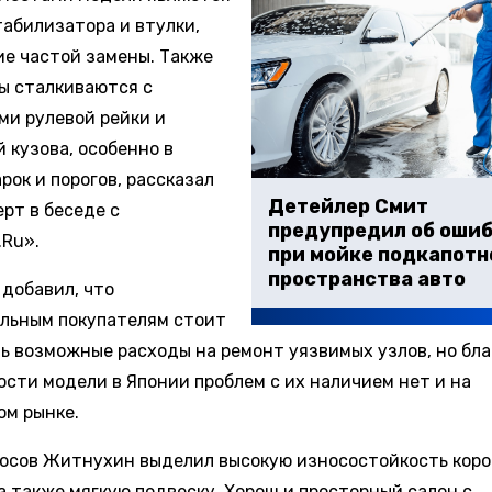
табилизатора и втулки,
е частой замены. Также
ы сталкиваются с
ми рулевой рейки и
 кузова, особенно в
рок и порогов, рассказал
Детейлер Смит
рт в беседе с
предупредил об оши
.Ru».
при мойке подкапотн
пространства авто
 добавил, что
льным покупателям стоит
ь возможные расходы на ремонт уязвимых узлов, но бл
ости модели в Японии проблем с их наличием нет и на
ом рынке.
юсов Житнухин выделил высокую износостойкость коро
а также мягкую подвеску. Хорош и просторный салон с