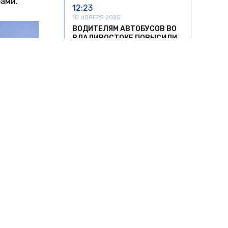
ами.
12:23
10 НОЯБРЯ 2025
ВОДИТЕЛЯМ АВТОБУСОВ ВО
ВЛАДИВОСТОКЕ ПОВЫСИЛИ
ОКЛАД ДО 120 ТЫСЯЧ
20:09
6 НОЯБРЯ 2025
НЕМЕЦ ЗАПЛАТИЛ 100 ТЫСЯЧ
ЕВРО ЗА MERCEDES С
ДЕРЕВЯННЫМИ ТОРМОЗАМИ
е
16:56
вый
5 НОЯБРЯ 2025
ЭКСПЕРТ КРОХМАЛЬ
ПРЕДЛОЖИЛ ДВА ПУТИ
РЕШЕНИЯ ПРОБЛЕМЫ
ЭЛЕКТРОСАМОКАТОВ
ка Granta
12:33
5 НОЯБРЯ 2025
АВТОВЛАДЕЛЬЦЫ НОВЫХ
пикапов