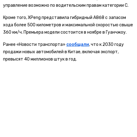
управление возможно по водительским правам категории C.
Кроме того, XPeng представила гибридный A868 с запасом
хода более 500 километров и максимальной скоростью свыше
360 км/ч. Премьера модели состоится в ноябре в Гуанчжоу.
Ранее «Новости транспорта»
сообщали
, что к 2030 году
продажи новых автомобилей в Китае, включая экспорт,
превысят 40 миллионов штук в год.
chevrolet
сша
БОЛЬШЕ АКТУАЛЬНЫХ НОВОСТЕЙ И ЭКСКЛЮЗИВНЫХ ВИДЕО
СМОТРИТЕ В ТЕЛЕГРАМ КАНАЛЕ "НОВОСТИ ТРАНСПОРТА".
ПРИСОЕДИНЯЙТЕСЬ!
ПОДПИСЫВАЙТЕСЬ НА НОВОСТИ ТРАНСПОРТА:
TELEGRAM
ДЗЕН