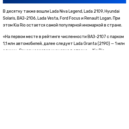
В десятку также вошли Lada Niva Legend, Lada 2109, Hyundai
Solaris, ВАЗ-2106, Lada Vesta, Ford Focus и Renault Logan. При
этом Kia Rio остается самой популярной иномаркой в стране.
«На первом месте в рейтинге численности ВАЗ-2107 с парком
1,1 млн автомобилей, далее следует Lada Granta (2190) — 1 млн
единиц. Самая массовая иномарка в стране — Kia Rio —
замыкает тройку лидеров с результатом 1 млн машин», —
говорится в сообщении агентства.
Ранее «Новости транспорта»
сообщали
, что за первое
полугодие 2025 года доля подержанных китайских машин
выросла с 7% до 11,5%. Но японские бренды по-прежнему
остаются лидерами, несмотря на снижение доли с 26% до 21%.
Среди самых продаваемых подержанных моделей Lada Granta
обошла корейские Hyundai Solaris и Kia Rio, заняв первое место.
kia
новости транспорта
отзыв