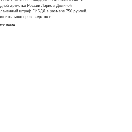
одной артистки России Ларисы Долиной
плаченный штраф ГИБДД в размере 750 рублей.
олнительное производство в…
деля назад