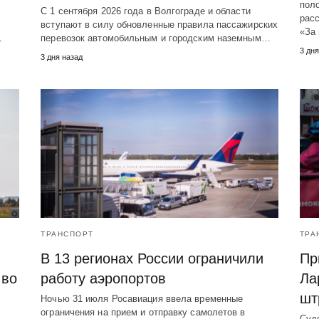
пол
С 1 сентября 2026 года в Волгограде и области
рас
вступают в силу обновленные правила пассажирских
«За
…
перевозок автомобильным и городским наземным…
3 дня
3 дня назад
ТРАНСПОРТ
ТРА
В 13 регионах России ограничили
Пр
 во
работу аэропортов
Ла
шт
Ночью 31 июля Росавиация ввела временные
ограничения на прием и отправку самолетов в
Суд