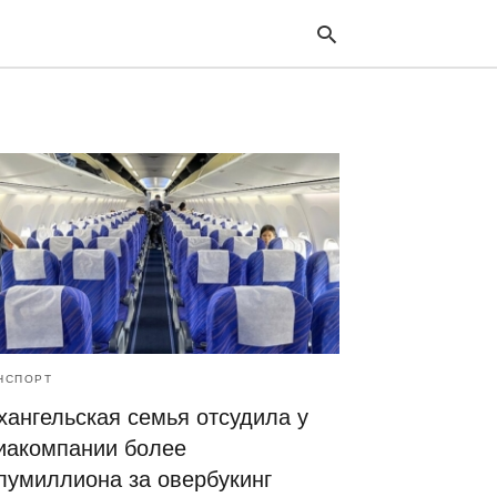
Typ
your
sea
que
and
hit
ente
НСПОРТ
хангельская семья отсудила у
иакомпании более
лумиллиона за овербукинг