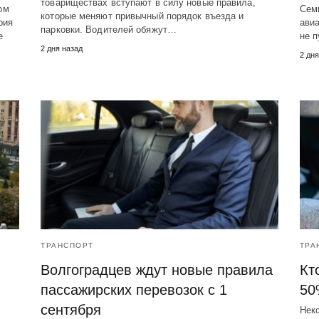
товариществах вступают в силу новые правила,
ом
Семь
которые меняют привычный порядок въезда и
рия
авиа
парковки. Водителей обяжут…
е
не 
2 дня назад
2 дня
ТРАНСПОРТ
ТРА
Волгоградцев ждут новые правила
Кт
пассажирских перевозок с 1
50
сентября
Неко