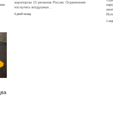
аэропортах 13 регионов России. Ограничения
нию
нар
коснулись воздушных…
нео
6 дней назад
Исп
1 не
два