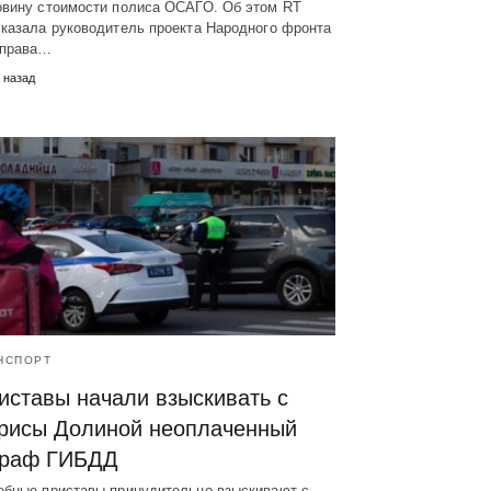
овину стоимости полиса ОСАГО. Об этом RT
сказала руководитель проекта Народного фронта
 права…
 назад
НСПОРТ
иставы начали взыскивать с
рисы Долиной неоплаченный
раф ГИБДД
ебные приставы принудительно взыскивают с