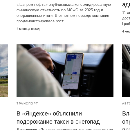
ад
«Газпром нефть» опубликовала консолидированную
финансовую отчетность по МСФО за 2025 год и
11 а
операционные итоги. В отчетном периоде компания
дос
продемонстрировала рост…
Гро
4 месяца назад
4 ме
ТРАНСПОРТ
АВТ
В «Яндексе» объяснили
Вл
подорожание такси в снегопад
оп
пр
В компании «Яндекс» рассказали, почему поездки на