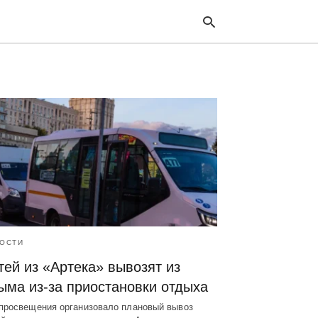
Typ
your
sea
que
and
hit
ente
ОСТИ
тей из «Артека» вывозят из
ыма из-за приостановки отдыха
просвещения организовало плановый вывоз