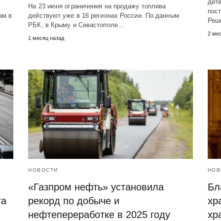
дете
На 23 июня ограничения на продажу топлива
пос
ам в
действуют уже в 16 регионах России. По данным
Реш
РБК, в Крыму и Севастополе…
2 ме
1 месяц назад
НОВОСТИ
НОВ
«Газпром нефть» установила
Бл
га
рекорд по добыче и
хр
нефтепереработке в 2025 году
хр