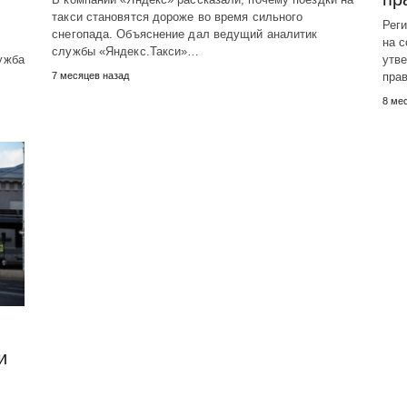
такси становятся дороже во время сильного
Рег
снегопада. Объяснение дал ведущий аналитик
на с
службы «Яндекс.Такси»…
ужба
утве
7 месяцев назад
пра
8 ме
и