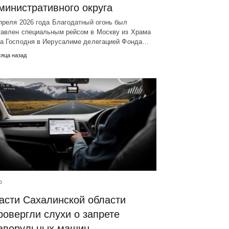
министративного округа
преля 2026 года Благодатный огонь был
тавлен специальным рейсом в Москву из Храма
ба Господня в Иерусалиме делегацией Фонда…
сяца назад
О
асти Сахалинской области
ровергли слухи о запрете
аворульных машин