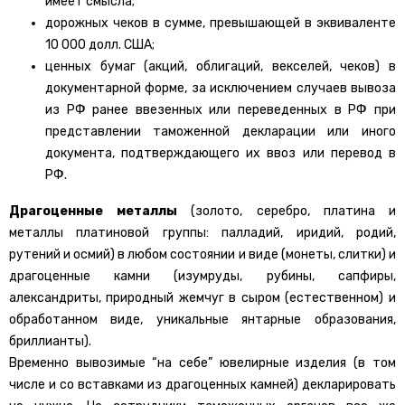
имеет смысла;
дорожных чеков в сумме, превышающей в эквиваленте
10 000 долл. США;
ценных бумаг (акций, облигаций, векселей, чеков) в
документарной форме, за исключением случаев вывоза
из РФ ранее ввезенных или переведенных в РФ при
представлении таможенной декларации или иного
документа, подтверждающего их ввоз или перевод в
РФ.
Драгоценные металлы
(золото, серебро, платина и
металлы платиновой группы: палладий, иридий, родий,
рутений и осмий) в любом состоянии и виде (монеты, слитки) и
драгоценные камни (изумруды, рубины, сапфиры,
александриты, природный жемчуг в сыром (естественном) и
обработанном виде, уникальные янтарные образования,
бриллианты).
Временно вывозимые “на себе” ювелирные изделия (в том
числе и со вставками из драгоценных камней) декларировать