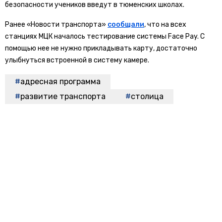
безопасности учеников введут в тюменских школах.
Ранее «Новости транспорта»
сообщали
, что на всех
станциях МЦК началось тестирование системы Face Pay. С
помощью нее не нужно прикладывать карту, достаточно
улыбнуться встроенной в систему камере.
адресная программа
развитие транспорта
столица
БОЛЬШЕ АКТУАЛЬНЫХ НОВОСТЕЙ И ЭКСКЛЮЗИВНЫХ ВИДЕО
СМОТРИТЕ В ТЕЛЕГРАМ КАНАЛЕ "НОВОСТИ ТРАНСПОРТА".
ПРИСОЕДИНЯЙТЕСЬ!
ПОДПИСЫВАЙТЕСЬ НА НОВОСТИ ТРАНСПОРТА:
TELEGRAM
ДЗЕН
Новости СМИ2