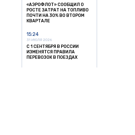
«АЭРОФЛОТ» СООБЩИЛ О
РОСТЕ ЗАТРАТ НА ТОПЛИВО
ПОЧТИ НА 30% ВО ВТОРОМ
КВАРТАЛЕ
15:24
31 ИЮЛЯ 2026
С 1 СЕНТЯБРЯ В РОССИИ
ИЗМЕНЯТСЯ ПРАВИЛА
ПЕРЕВОЗОК В ПОЕЗДАХ
11:52
31 ИЮЛЯ 2026
В 13 РЕГИОНАХ РОССИИ
ОГРАНИЧИЛИ РАБОТУ
АЭРОПОРТОВ
21:18
30 ИЮЛЯ 2026
НАЛОГОВАЯ НАЧАЛА
ПРОВЕРЯТЬ БЕЗРАБОТНЫХ
ВЛАДЕЛЬЦЕВ ДОРОГИХ АВТО
АВТО