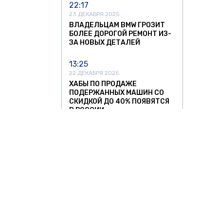
22:17
23 ДЕКАБРЯ 2025
ВЛАДЕЛЬЦАМ BMW ГРОЗИТ
БОЛЕЕ ДОРОГОЙ РЕМОНТ ИЗ-
ЗА НОВЫХ ДЕТАЛЕЙ
13:25
22 ДЕКАБРЯ 2025
ХАБЫ ПО ПРОДАЖЕ
ПОДЕРЖАННЫХ МАШИН СО
СКИДКОЙ ДО 40% ПОЯВЯТСЯ
В РОССИИ
13:05
11 НОЯБРЯ 2025
УЛЬЯНОВСКИЙ АВТОЗАВОД
ЗАПУСТИЛ СЕРИЙНОЕ
ПРОИЗВОДСТВО
НИЗКОПОЛЬНЫХ АВТОБУСОВ
12:37
11 НОЯБРЯ 2025
О ЗНАТЬ
ЗА РУБЕЖОМ