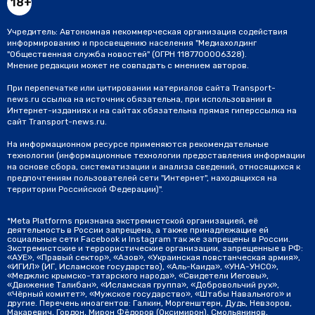
18+
Учредитель: Автономная некоммерческая организация содействия
информированию и просвещению населения "Медиахолдинг
"Общественная служба новостей" (ОГРН 1187700006328).
Мнение редакции может не совпадать с мнением авторов.
При перепечатке или цитировании материалов сайта Transport-
news.ru ссылка на источник обязательна, при использовании в
Интернет-изданиях и на сайтах обязательна прямая гиперссылка на
сайт Transport-news.ru.
На информационном ресурсе применяются рекомендательные
технологии (информационные технологии предоставления информации
на основе сбора, систематизации и анализа сведений, относящихся к
предпочтениям пользователей сети "Интернет", находящихся на
территории Российской Федерации)".
*Meta Platforms признана экстремистской организацией, её
деятельность в России запрещена, а также принадлежащие ей
социальные сети Facebook и Instagram так же запрещены в России.
Экстремистские и террористические организации, запрещенные в РФ:
«АУЕ», «Правый сектор», «Азов», «Украинская повстанческая армия»,
«ИГИЛ» (ИГ, Исламское государство), «Аль-Каида», «УНА-УНСО»,
«Меджлис крымско-татарского народа», «Свидетели Иеговы»,
«Движение Талибан», «Исламская группа», «Добровольчий рух»,
«Чёрный комитет», «Мужское государство», «Штабы Навального» и
другие. Перечень иноагентов: Галкин, Моргенштерн, Дудь, Невзоров,
Макаревич, Гордон, Мирон Фёдоров (Оксимирон), Смольянинов,