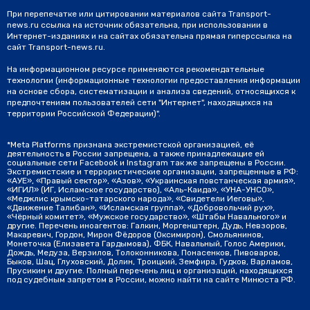
При перепечатке или цитировании материалов сайта Transport-
news.ru ссылка на источник обязательна, при использовании в
Интернет-изданиях и на сайтах обязательна прямая гиперссылка на
сайт Transport-news.ru.
На информационном ресурсе применяются рекомендательные
технологии (информационные технологии предоставления информации
на основе сбора, систематизации и анализа сведений, относящихся к
предпочтениям пользователей сети "Интернет", находящихся на
территории Российской Федерации)".
*Meta Platforms признана экстремистской организацией, её
деятельность в России запрещена, а также принадлежащие ей
социальные сети Facebook и Instagram так же запрещены в России.
Экстремистские и террористические организации, запрещенные в РФ:
«АУЕ», «Правый сектор», «Азов», «Украинская повстанческая армия»,
«ИГИЛ» (ИГ, Исламское государство), «Аль-Каида», «УНА-УНСО»,
«Меджлис крымско-татарского народа», «Свидетели Иеговы»,
«Движение Талибан», «Исламская группа», «Добровольчий рух»,
«Чёрный комитет», «Мужское государство», «Штабы Навального» и
другие. Перечень иноагентов: Галкин, Моргенштерн, Дудь, Невзоров,
Макаревич, Гордон, Мирон Фёдоров (Оксимирон), Смольянинов,
Монеточка (Елизавета Гардымова), ФБК, Навальный, Голос Америки,
Дождь, Медуза, Верзилов, Толоконникова, Понасенков, Пивоваров,
Быков, Шац, Глуховский, Долин, Троицкий, Земфира, Гудков, Варламов,
Прусикин и другие. Полный перечень лиц и организаций, находящихся
под судебным запретом в России, можно найти на сайте Минюста РФ.