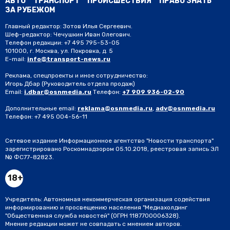
АВТО
ТРАНСПОРТ
ПРОИСШЕСТВИЯ
ПРАВО ЗНАТЬ
ЗА РУБЕЖОМ
Главный редактор: Зотов Илья Сергеевич.
Шеф-редактор: Чечушкин Иван Олегович.
Телефон редакции: +7 495 795-53-05
101000, г. Москва, ул. Покровка, д. 5
E-mail:
info@transport-news.ru
Реклама, спецпроекты и иное сотрудничество:
Игорь Дбар
(Руководитель отдела продаж)
Email:
i.dbar@osnmedia.ru
Телефон:
+7 909 936-02-90
Дополнительные email:
reklama@osnmedia.ru
,
adv@osnmedia.ru
Телефон:
+7 495 004-56-11
Сетевое издание Информационное агентство "Новости транспорта"
зарегистрировано Роскомнадзором 05.10.2018, реестровая запись ЭЛ
№ ФС77-82823.
18+
Учредитель: Автономная некоммерческая организация содействия
информированию и просвещению населения "Медиахолдинг
"Общественная служба новостей" (ОГРН 1187700006328).
Мнение редакции может не совпадать с мнением авторов.