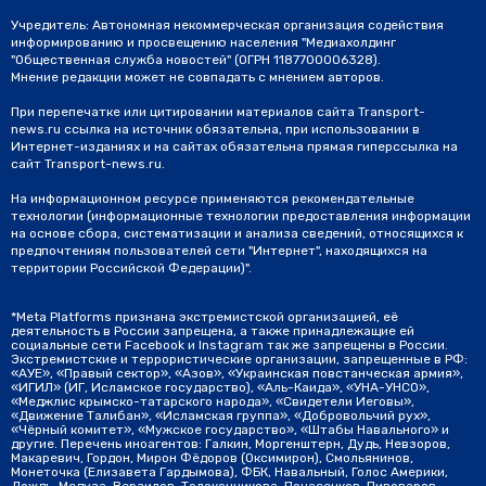
Учредитель: Автономная некоммерческая организация содействия
информированию и просвещению населения "Медиахолдинг
"Общественная служба новостей" (ОГРН 1187700006328).
Мнение редакции может не совпадать с мнением авторов.
При перепечатке или цитировании материалов сайта Transport-
news.ru ссылка на источник обязательна, при использовании в
Интернет-изданиях и на сайтах обязательна прямая гиперссылка на
сайт Transport-news.ru.
На информационном ресурсе применяются рекомендательные
технологии (информационные технологии предоставления информации
на основе сбора, систематизации и анализа сведений, относящихся к
предпочтениям пользователей сети "Интернет", находящихся на
территории Российской Федерации)".
*Meta Platforms признана экстремистской организацией, её
деятельность в России запрещена, а также принадлежащие ей
социальные сети Facebook и Instagram так же запрещены в России.
Экстремистские и террористические организации, запрещенные в РФ:
«АУЕ», «Правый сектор», «Азов», «Украинская повстанческая армия»,
«ИГИЛ» (ИГ, Исламское государство), «Аль-Каида», «УНА-УНСО»,
«Меджлис крымско-татарского народа», «Свидетели Иеговы»,
«Движение Талибан», «Исламская группа», «Добровольчий рух»,
«Чёрный комитет», «Мужское государство», «Штабы Навального» и
другие. Перечень иноагентов: Галкин, Моргенштерн, Дудь, Невзоров,
Макаревич, Гордон, Мирон Фёдоров (Оксимирон), Смольянинов,
Монеточка (Елизавета Гардымова), ФБК, Навальный, Голос Америки,