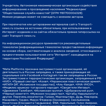
Учредитель: Автономная некоммерческая организация содействия
информированию и просвещению населения "Медиахолдинг
"Общественная служба новостей" (ОГРН 1187700006328).
Мнение редакции может не совпадать с мнением авторов.
При перепечатке или цитировании материалов сайта Transport-
news.ru ссылка на источник обязательна, при использовании в
Интернет-изданиях и на сайтах обязательна прямая гиперссылка на
сайт Transport-news.ru.
На информационном ресурсе применяются рекомендательные
технологии (информационные технологии предоставления информации
на основе сбора, систематизации и анализа сведений, относящихся к
предпочтениям пользователей сети "Интернет", находящихся на
территории Российской Федерации)".
*Meta Platforms признана экстремистской организацией, её
деятельность в России запрещена, а также принадлежащие ей
социальные сети Facebook и Instagram так же запрещены в России.
Экстремистские и террористические организации, запрещенные в РФ:
«АУЕ», «Правый сектор», «Азов», «Украинская повстанческая армия»,
«ИГИЛ» (ИГ, Исламское государство), «Аль-Каида», «УНА-УНСО»,
«Меджлис крымско-татарского народа», «Свидетели Иеговы»,
«Движение Талибан», «Исламская группа», «Добровольчий рух»,
«Чёрный комитет», «Мужское государство», «Штабы Навального» и
другие. Перечень иноагентов: Галкин, Моргенштерн, Дудь, Невзоров,
Макаревич, Гордон, Мирон Фёдоров (Оксимирон), Смольянинов,
Монеточка (Елизавета Гардымова), ФБК, Навальный, Голос Америки,