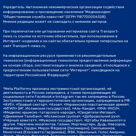
Учредитель: Автономная некоммерческая организация содействия
информированию и просвещению населения "Медиахолдинг
"Общественная служба новостей" (ОГРН 1187700006328).
Мнение редакции может не совпадать с мнением авторов.
При перепечатке или цитировании материалов сайта Transport-
news.ru ссылка на источник обязательна, при использовании в
Интернет-изданиях и на сайтах обязательна прямая гиперссылка на
сайт Transport-news.ru.
На информационном ресурсе применяются рекомендательные
технологии (информационные технологии предоставления информации
на основе сбора, систематизации и анализа сведений, относящихся к
предпочтениям пользователей сети "Интернет", находящихся на
территории Российской Федерации)".
*Meta Platforms признана экстремистской организацией, её
деятельность в России запрещена, а также принадлежащие ей
социальные сети Facebook и Instagram так же запрещены в России.
Экстремистские и террористические организации, запрещенные в РФ:
«АУЕ», «Правый сектор», «Азов», «Украинская повстанческая армия»,
«ИГИЛ» (ИГ, Исламское государство), «Аль-Каида», «УНА-УНСО»,
«Меджлис крымско-татарского народа», «Свидетели Иеговы»,
«Движение Талибан», «Исламская группа», «Добровольчий рух»,
«Чёрный комитет», «Мужское государство», «Штабы Навального» и
другие. Перечень иноагентов: Галкин, Моргенштерн, Дудь, Невзоров,
Макаревич, Гордон, Мирон Фёдоров (Оксимирон), Смольянинов,
Монеточка (Елизавета Гардымова), ФБК, Навальный, Голос Америки,