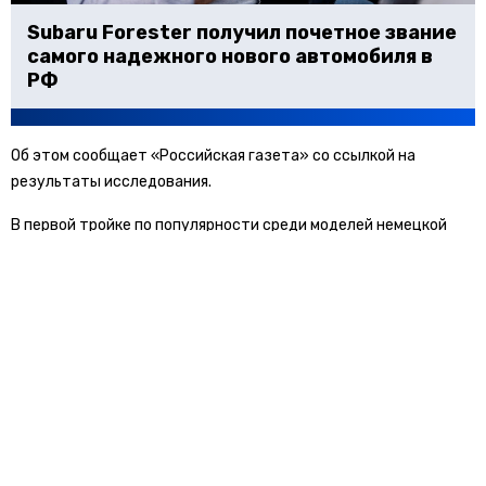
Subaru Forester получил почетное звание
самого надежного нового автомобиля в
РФ
Об этом сообщает «Российская газета» со ссылкой на
результаты исследования.
В первой тройке по популярности среди моделей немецкой
марки оказались Polo, Tiguan и Passat.
Вторую строчку занял BMW со своими 3-Series, 5-Series и X5, а
на третьей позиции разместился Mercedes-Benz, у которого
самыми востребованными моделями стали E-Klasse, C-Klasse,
GLA-Klasse.
«Наибольшее количество сделок по покупке немецких авто с
пробегом совершается в Москве (23% от общего объема
продаж в категории), медианная стоимость покупки