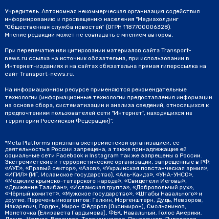
Учредитель: Автономная некоммерческая организация содействия
информированию и просвещению населения "Медиахолдинг
"Общественная служба новостей" (ОГРН 1187700006328).
Мнение редакции может не совпадать с мнением авторов.
При перепечатке или цитировании материалов сайта Transport-
news.ru ссылка на источник обязательна, при использовании в
Интернет-изданиях и на сайтах обязательна прямая гиперссылка на
сайт Transport-news.ru.
На информационном ресурсе применяются рекомендательные
технологии (информационные технологии предоставления информации
на основе сбора, систематизации и анализа сведений, относящихся к
предпочтениям пользователей сети "Интернет", находящихся на
территории Российской Федерации)".
*Meta Platforms признана экстремистской организацией, её
деятельность в России запрещена, а также принадлежащие ей
социальные сети Facebook и Instagram так же запрещены в России.
Экстремистские и террористические организации, запрещенные в РФ:
«АУЕ», «Правый сектор», «Азов», «Украинская повстанческая армия»,
«ИГИЛ» (ИГ, Исламское государство), «Аль-Каида», «УНА-УНСО»,
«Меджлис крымско-татарского народа», «Свидетели Иеговы»,
«Движение Талибан», «Исламская группа», «Добровольчий рух»,
«Чёрный комитет», «Мужское государство», «Штабы Навального» и
другие. Перечень иноагентов: Галкин, Моргенштерн, Дудь, Невзоров,
Макаревич, Гордон, Мирон Фёдоров (Оксимирон), Смольянинов,
Монеточка (Елизавета Гардымова), ФБК, Навальный, Голос Америки,