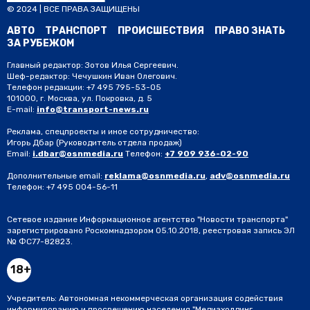
© 2024 | ВСЕ ПРАВА ЗАЩИЩЕНЫ
АВТО
ТРАНСПОРТ
ПРОИСШЕСТВИЯ
ПРАВО ЗНАТЬ
ЗА РУБЕЖОМ
Главный редактор: Зотов Илья Сергеевич.
Шеф-редактор: Чечушкин Иван Олегович.
Телефон редакции: +7 495 795-53-05
101000, г. Москва, ул. Покровка, д. 5
E-mail:
info@transport-news.ru
Реклама, спецпроекты и иное сотрудничество:
Игорь Дбар
(Руководитель отдела продаж)
Email:
i.dbar@osnmedia.ru
Телефон:
+7 909 936-02-90
Дополнительные email:
reklama@osnmedia.ru
,
adv@osnmedia.ru
Телефон:
+7 495 004-56-11
Сетевое издание Информационное агентство "Новости транспорта"
зарегистрировано Роскомнадзором 05.10.2018, реестровая запись ЭЛ
№ ФС77-82823.
18+
Учредитель: Автономная некоммерческая организация содействия
информированию и просвещению населения "Медиахолдинг