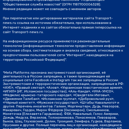
"Общественная служба новостей" (ОГРН 1187700006328).
Мнение редакции может не совпадать с мнением авторов.
При перепечатке или цитировании материалов сайта Transport-
news.ru ссылка на источник обязательна, при использовании в
Интернет-изданиях и на сайтах обязательна прямая гиперссылка на
сайт Transport-news.ru.
На информационном ресурсе применяются рекомендательные
технологии (информационные технологии предоставления информации
на основе сбора, систематизации и анализа сведений, относящихся к
предпочтениям пользователей сети "Интернет", находящихся на
территории Российской Федерации)".
*Meta Platforms признана экстремистской организацией, её
деятельность в России запрещена, а также принадлежащие ей
социальные сети Facebook и Instagram так же запрещены в России.
Экстремистские и террористические организации, запрещенные в РФ:
«АУЕ», «Правый сектор», «Азов», «Украинская повстанческая армия»,
«ИГИЛ» (ИГ, Исламское государство), «Аль-Каида», «УНА-УНСО»,
«Меджлис крымско-татарского народа», «Свидетели Иеговы»,
«Движение Талибан», «Исламская группа», «Добровольчий рух»,
«Чёрный комитет», «Мужское государство», «Штабы Навального» и
другие. Перечень иноагентов: Галкин, Моргенштерн, Дудь, Невзоров,
Макаревич, Гордон, Мирон Фёдоров (Оксимирон), Смольянинов,
Монеточка (Елизавета Гардымова), ФБК, Навальный, Голос Америки,
Дождь, Медуза, Верзилов, Толоконникова, Понасенков, Пивоваров,
Быков, Шац, Глуховский, Долин, Троицкий, Земфира, Гудков, Варламов,
Прусикин и другие. Полный перечень лиц и организаций, находящихся
под судебным запретом в России, можно найти на сайте Минюста РФ.