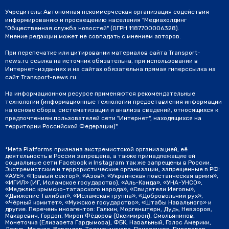
Учредитель: Автономная некоммерческая организация содействия
информированию и просвещению населения "Медиахолдинг
"Общественная служба новостей" (ОГРН 1187700006328).
Мнение редакции может не совпадать с мнением авторов.
При перепечатке или цитировании материалов сайта Transport-
news.ru ссылка на источник обязательна, при использовании в
Интернет-изданиях и на сайтах обязательна прямая гиперссылка на
сайт Transport-news.ru.
На информационном ресурсе применяются рекомендательные
технологии (информационные технологии предоставления информации
на основе сбора, систематизации и анализа сведений, относящихся к
предпочтениям пользователей сети "Интернет", находящихся на
территории Российской Федерации)".
*Meta Platforms признана экстремистской организацией, её
деятельность в России запрещена, а также принадлежащие ей
социальные сети Facebook и Instagram так же запрещены в России.
Экстремистские и террористические организации, запрещенные в РФ:
«АУЕ», «Правый сектор», «Азов», «Украинская повстанческая армия»,
«ИГИЛ» (ИГ, Исламское государство), «Аль-Каида», «УНА-УНСО»,
«Меджлис крымско-татарского народа», «Свидетели Иеговы»,
«Движение Талибан», «Исламская группа», «Добровольчий рух»,
«Чёрный комитет», «Мужское государство», «Штабы Навального» и
другие. Перечень иноагентов: Галкин, Моргенштерн, Дудь, Невзоров,
Макаревич, Гордон, Мирон Фёдоров (Оксимирон), Смольянинов,
Монеточка (Елизавета Гардымова), ФБК, Навальный, Голос Америки,