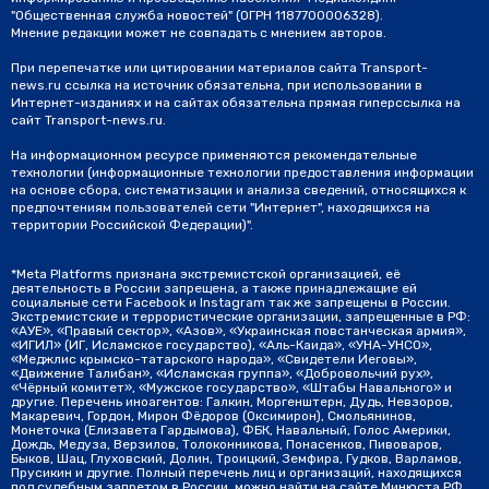
"Общественная служба новостей" (ОГРН 1187700006328).
Мнение редакции может не совпадать с мнением авторов.
При перепечатке или цитировании материалов сайта Transport-
news.ru ссылка на источник обязательна, при использовании в
Интернет-изданиях и на сайтах обязательна прямая гиперссылка на
сайт Transport-news.ru.
На информационном ресурсе применяются рекомендательные
технологии (информационные технологии предоставления информации
на основе сбора, систематизации и анализа сведений, относящихся к
предпочтениям пользователей сети "Интернет", находящихся на
территории Российской Федерации)".
*Meta Platforms признана экстремистской организацией, её
деятельность в России запрещена, а также принадлежащие ей
социальные сети Facebook и Instagram так же запрещены в России.
Экстремистские и террористические организации, запрещенные в РФ:
«АУЕ», «Правый сектор», «Азов», «Украинская повстанческая армия»,
«ИГИЛ» (ИГ, Исламское государство), «Аль-Каида», «УНА-УНСО»,
«Меджлис крымско-татарского народа», «Свидетели Иеговы»,
«Движение Талибан», «Исламская группа», «Добровольчий рух»,
«Чёрный комитет», «Мужское государство», «Штабы Навального» и
другие. Перечень иноагентов: Галкин, Моргенштерн, Дудь, Невзоров,
Макаревич, Гордон, Мирон Фёдоров (Оксимирон), Смольянинов,
Монеточка (Елизавета Гардымова), ФБК, Навальный, Голос Америки,
Дождь, Медуза, Верзилов, Толоконникова, Понасенков, Пивоваров,
Быков, Шац, Глуховский, Долин, Троицкий, Земфира, Гудков, Варламов,
Прусикин и другие. Полный перечень лиц и организаций, находящихся
под судебным запретом в России, можно найти на сайте Минюста РФ.