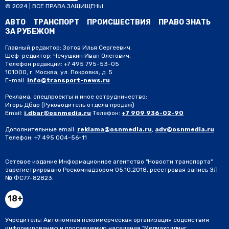
© 2024 | ВСЕ ПРАВА ЗАЩИЩЕНЫ
АВТО
ТРАНСПОРТ
ПРОИСШЕСТВИЯ
ПРАВО ЗНАТЬ
ЗА РУБЕЖОМ
Главный редактор: Зотов Илья Сергеевич.
Шеф-редактор: Чечушкин Иван Олегович.
Телефон редакции: +7 495 795-53-05
101000, г. Москва, ул. Покровка, д. 5
E-mail:
info@transport-news.ru
Реклама, спецпроекты и иное сотрудничество:
Игорь Дбар
(Руководитель отдела продаж)
Email:
i.dbar@osnmedia.ru
Телефон:
+7 909 936-02-90
Дополнительные email:
reklama@osnmedia.ru
,
adv@osnmedia.ru
Телефон:
+7 495 004-56-11
Сетевое издание Информационное агентство "Новости транспорта"
зарегистрировано Роскомнадзором 05.10.2018, реестровая запись ЭЛ
№ ФС77-82823.
18+
Учредитель: Автономная некоммерческая организация содействия
информированию и просвещению населения "Медиахолдинг