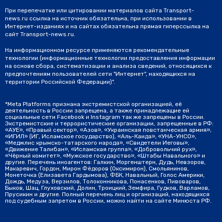
При перепечатке или цитировании материалов сайта Transport-
news.ru ссылка на источник обязательна, при использовании в
Интернет-изданиях и на сайтах обязательна прямая гиперссылка на
сайт Transport-news.ru.
На информационном ресурсе применяются рекомендательные
технологии (информационные технологии предоставления информации
на основе сбора, систематизации и анализа сведений, относящихся к
предпочтениям пользователей сети "Интернет", находящихся на
территории Российской Федерации)".
*Meta Platforms признана экстремистской организацией, её
деятельность в России запрещена, а также принадлежащие ей
социальные сети Facebook и Instagram так же запрещены в России.
Экстремистские и террористические организации, запрещенные в РФ:
«АУЕ», «Правый сектор», «Азов», «Украинская повстанческая армия»,
«ИГИЛ» (ИГ, Исламское государство), «Аль-Каида», «УНА-УНСО»,
«Меджлис крымско-татарского народа», «Свидетели Иеговы»,
«Движение Талибан», «Исламская группа», «Добровольчий рух»,
«Чёрный комитет», «Мужское государство», «Штабы Навального» и
другие. Перечень иноагентов: Галкин, Моргенштерн, Дудь, Невзоров,
Макаревич, Гордон, Мирон Фёдоров (Оксимирон), Смольянинов,
Монеточка (Елизавета Гардымова), ФБК, Навальный, Голос Америки,
Дождь, Медуза, Верзилов, Толоконникова, Понасенков, Пивоваров,
Быков, Шац, Глуховский, Долин, Троицкий, Земфира, Гудков, Варламов,
Прусикин и другие. Полный перечень лиц и организаций, находящихся
под судебным запретом в России, можно найти на сайте Минюста РФ.