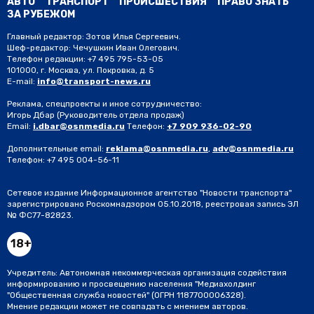
АВТО
ТРАНСПОРТ
ПРОИСШЕСТВИЯ
ПРАВО ЗНАТЬ
ЗА РУБЕЖОМ
Главный редактор: Зотов Илья Сергеевич.
Шеф-редактор: Чечушкин Иван Олегович.
Телефон редакции: +7 495 795-53-05
101000, г. Москва, ул. Покровка, д. 5
E-mail:
info@transport-news.ru
Реклама, спецпроекты и иное сотрудничество:
Игорь Дбар
(Руководитель отдела продаж)
Email:
i.dbar@osnmedia.ru
Телефон:
+7 909 936-02-90
Дополнительные email:
reklama@osnmedia.ru
,
adv@osnmedia.ru
Телефон:
+7 495 004-56-11
Сетевое издание Информационное агентство "Новости транспорта"
зарегистрировано Роскомнадзором 05.10.2018, реестровая запись ЭЛ
№ ФС77-82823.
18+
Учредитель: Автономная некоммерческая организация содействия
информированию и просвещению населения "Медиахолдинг
"Общественная служба новостей" (ОГРН 1187700006328).
Мнение редакции может не совпадать с мнением авторов.