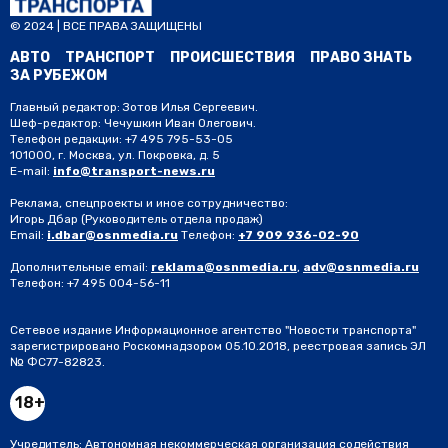
© 2024 | ВСЕ ПРАВА ЗАЩИЩЕНЫ
АВТО
ТРАНСПОРТ
ПРОИСШЕСТВИЯ
ПРАВО ЗНАТЬ
ЗА РУБЕЖОМ
Главный редактор: Зотов Илья Сергеевич.
Шеф-редактор: Чечушкин Иван Олегович.
Телефон редакции: +7 495 795-53-05
101000, г. Москва, ул. Покровка, д. 5
E-mail:
info@transport-news.ru
Реклама, спецпроекты и иное сотрудничество:
Игорь Дбар
(Руководитель отдела продаж)
Email:
i.dbar@osnmedia.ru
Телефон:
+7 909 936-02-90
Дополнительные email:
reklama@osnmedia.ru
,
adv@osnmedia.ru
Телефон:
+7 495 004-56-11
Сетевое издание Информационное агентство "Новости транспорта"
зарегистрировано Роскомнадзором 05.10.2018, реестровая запись ЭЛ
№ ФС77-82823.
18+
Учредитель: Автономная некоммерческая организация содействия