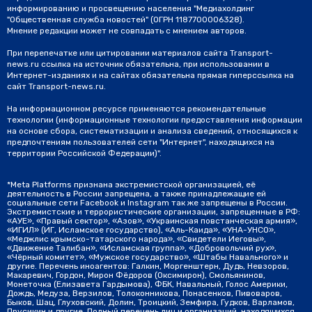
информированию и просвещению населения "Медиахолдинг
"Общественная служба новостей" (ОГРН 1187700006328).
Мнение редакции может не совпадать с мнением авторов.
При перепечатке или цитировании материалов сайта Transport-
news.ru ссылка на источник обязательна, при использовании в
Интернет-изданиях и на сайтах обязательна прямая гиперссылка на
сайт Transport-news.ru.
На информационном ресурсе применяются рекомендательные
технологии (информационные технологии предоставления информации
на основе сбора, систематизации и анализа сведений, относящихся к
предпочтениям пользователей сети "Интернет", находящихся на
территории Российской Федерации)".
*Meta Platforms признана экстремистской организацией, её
деятельность в России запрещена, а также принадлежащие ей
социальные сети Facebook и Instagram так же запрещены в России.
Экстремистские и террористические организации, запрещенные в РФ:
«АУЕ», «Правый сектор», «Азов», «Украинская повстанческая армия»,
«ИГИЛ» (ИГ, Исламское государство), «Аль-Каида», «УНА-УНСО»,
«Меджлис крымско-татарского народа», «Свидетели Иеговы»,
«Движение Талибан», «Исламская группа», «Добровольчий рух»,
«Чёрный комитет», «Мужское государство», «Штабы Навального» и
другие. Перечень иноагентов: Галкин, Моргенштерн, Дудь, Невзоров,
Макаревич, Гордон, Мирон Фёдоров (Оксимирон), Смольянинов,
Монеточка (Елизавета Гардымова), ФБК, Навальный, Голос Америки,
Дождь, Медуза, Верзилов, Толоконникова, Понасенков, Пивоваров,
Быков, Шац, Глуховский, Долин, Троицкий, Земфира, Гудков, Варламов,
Прусикин и другие. Полный перечень лиц и организаций, находящихся