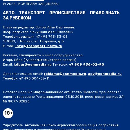
© 2024 | ВСЕ ПРАВА ЗАЩИЩЕНЫ
АВТО
ТРАНСПОРТ
ПРОИСШЕСТВИЯ
ПРАВО ЗНАТЬ
ЗА РУБЕЖОМ
Главный редактор: Зотов Илья Сергеевич.
Шеф-редактор: Чечушкин Иван Олегович.
Телефон редакции: +7 495 795-53-05
101000, г. Москва, ул. Покровка, д. 5
E-mail:
info@transport-news.ru
Реклама, спецпроекты и иное сотрудничество:
Игорь Дбар
(Руководитель отдела продаж)
Email:
i.dbar@osnmedia.ru
Телефон:
+7 909 936-02-90
Дополнительные email:
reklama@osnmedia.ru
,
adv@osnmedia.ru
Телефон:
+7 495 004-56-11
Сетевое издание Информационное агентство "Новости транспорта"
зарегистрировано Роскомнадзором 05.10.2018, реестровая запись ЭЛ
№ ФС77-82823.
18+
Учредитель: Автономная некоммерческая организация содействия
информированию и просвещению населения "Медиахолдинг