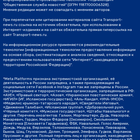
"Общественная служба новостей" (ОГРН 1187700006328).
Мнение редакции может не совпадать с мнением авторов.
При перепечатке или цитировании материалов сайта Transport-
news.ru ссылка на источник обязательна, при использовании в
Интернет-изданиях и на сайтах обязательна прямая гиперссылка на
сайт Transport-news.ru.
На информационном ресурсе применяются рекомендательные
технологии (информационные технологии предоставления информации
на основе сбора, систематизации и анализа сведений, относящихся к
предпочтениям пользователей сети "Интернет", находящихся на
территории Российской Федерации)".
*Meta Platforms признана экстремистской организацией, её
деятельность в России запрещена, а также принадлежащие ей
социальные сети Facebook и Instagram так же запрещены в России.
Экстремистские и террористические организации, запрещенные в РФ:
«АУЕ», «Правый сектор», «Азов», «Украинская повстанческая армия»,
«ИГИЛ» (ИГ, Исламское государство), «Аль-Каида», «УНА-УНСО»,
«Меджлис крымско-татарского народа», «Свидетели Иеговы»,
«Движение Талибан», «Исламская группа», «Добровольчий рух»,
«Чёрный комитет», «Мужское государство», «Штабы Навального» и
другие. Перечень иноагентов: Галкин, Моргенштерн, Дудь, Невзоров,
Макаревич, Гордон, Мирон Фёдоров (Оксимирон), Смольянинов,
Монеточка (Елизавета Гардымова), ФБК, Навальный, Голос Америки,
Дождь, Медуза, Верзилов, Толоконникова, Понасенков, Пивоваров,
Быков, Шац, Глуховский, Долин, Троицкий, Земфира, Гудков, Варламов,
Прусикин и другие. Полный перечень лиц и организаций, находящихся
под судебным запретом в России, можно найти на сайте Минюста РФ.