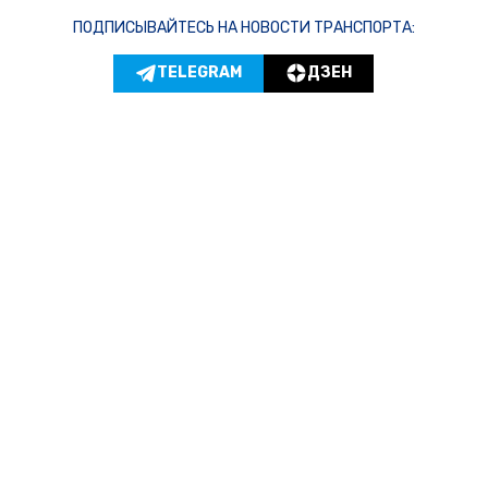
ПОДПИСЫВАЙТЕСЬ НА НОВОСТИ ТРАНСПОРТА:
TELEGRAM
ДЗЕН
Новости СМИ2
© 2024 | ВСЕ ПРАВА ЗАЩИЩЕНЫ
АВТО
ТРАНСПОРТ
ПРОИСШЕСТВИЯ
ПРАВО ЗНАТЬ
ЗА РУБЕЖОМ
Главный редактор: Зотов Илья Сергеевич.
Шеф-редактор: Чечушкин Иван Олегович.
Телефон редакции: +7 495 795-53-05