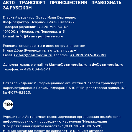
АВТО
ТРАНСПОРТ
ПРОИСШЕСТВИЯ
ПРАВО ЗНАТЬ
ЗА РУБЕЖОМ
Главный редактор: Зотов Илья Сергеевич.
Шеф-редактор: Чечушкин Иван Олегович.
Телефон редакции: +7 495 795-53-05
101000, г. Москва, ул. Покровка, д. 5
E-mail:
info@transport-news.ru
Реклама, спецпроекты и иное сотрудничество:
Игорь Дбар
(Руководитель отдела продаж)
Email:
i.dbar@osnmedia.ru
Телефон:
+7 909 936-02-90
Дополнительные email:
reklama@osnmedia.ru
,
adv@osnmedia.ru
Телефон:
+7 495 004-56-11
Сетевое издание Информационное агентство "Новости транспорта"
зарегистрировано Роскомнадзором 05.10.2018, реестровая запись ЭЛ
№ ФС77-82823.
18+
Учредитель: Автономная некоммерческая организация содействия
информированию и просвещению населения "Медиахолдинг
"Общественная служба новостей" (ОГРН 1187700006328).
Мнение редакции может не совпадать с мнением авторов.