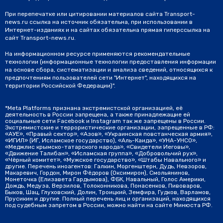
При перепечатке или цитировании материалов сайта Transport-
news.ru ссылка на источник обязательна, при использовании в
Интернет-изданиях и на сайтах обязательна прямая гиперссылка на
сайт Transport-news.ru.
На информационном ресурсе применяются рекомендательные
технологии (информационные технологии предоставления информации
на основе сбора, систематизации и анализа сведений, относящихся к
предпочтениям пользователей сети "Интернет", находящихся на
территории Российской Федерации)".
*Meta Platforms признана экстремистской организацией, её
деятельность в России запрещена, а также принадлежащие ей
социальные сети Facebook и Instagram так же запрещены в России.
Экстремистские и террористические организации, запрещенные в РФ:
«АУЕ», «Правый сектор», «Азов», «Украинская повстанческая армия»,
«ИГИЛ» (ИГ, Исламское государство), «Аль-Каида», «УНА-УНСО»,
«Меджлис крымско-татарского народа», «Свидетели Иеговы»,
«Движение Талибан», «Исламская группа», «Добровольчий рух»,
«Чёрный комитет», «Мужское государство», «Штабы Навального» и
другие. Перечень иноагентов: Галкин, Моргенштерн, Дудь, Невзоров,
Макаревич, Гордон, Мирон Фёдоров (Оксимирон), Смольянинов,
Монеточка (Елизавета Гардымова), ФБК, Навальный, Голос Америки,
Дождь, Медуза, Верзилов, Толоконникова, Понасенков, Пивоваров,
Быков, Шац, Глуховский, Долин, Троицкий, Земфира, Гудков, Варламов,
Прусикин и другие. Полный перечень лиц и организаций, находящихся
под судебным запретом в России, можно найти на сайте Минюста РФ.