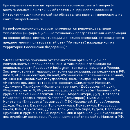
При перепечатке или цитировании материалов сайта Transport-
news.ru ссылка на источник обязательна, при использовании в
Интернет-изданиях и на сайтах обязательна прямая гиперссылка на
сайт Transport-news.ru.
На информационном ресурсе применяются рекомендательные
технологии (информационные технологии предоставления информации
на основе сбора, систематизации и анализа сведений, относящихся к
предпочтениям пользователей сети "Интернет", находящихся на
территории Российской Федерации)".
*Meta Platforms признана экстремистской организацией, её
деятельность в России запрещена, а также принадлежащие ей
социальные сети Facebook и Instagram так же запрещены в России.
Экстремистские и террористические организации, запрещенные в РФ:
«АУЕ», «Правый сектор», «Азов», «Украинская повстанческая армия»,
«ИГИЛ» (ИГ, Исламское государство), «Аль-Каида», «УНА-УНСО»,
«Меджлис крымско-татарского народа», «Свидетели Иеговы»,
«Движение Талибан», «Исламская группа», «Добровольчий рух»,
«Чёрный комитет», «Мужское государство», «Штабы Навального» и
другие. Перечень иноагентов: Галкин, Моргенштерн, Дудь, Невзоров,
Макаревич, Гордон, Мирон Фёдоров (Оксимирон), Смольянинов,
Монеточка (Елизавета Гардымова), ФБК, Навальный, Голос Америки,
Дождь, Медуза, Верзилов, Толоконникова, Понасенков, Пивоваров,
Быков, Шац, Глуховский, Долин, Троицкий, Земфира, Гудков, Варламов,
Прусикин и другие. Полный перечень лиц и организаций, находящихся
под судебным запретом в России, можно найти на сайте Минюста РФ.