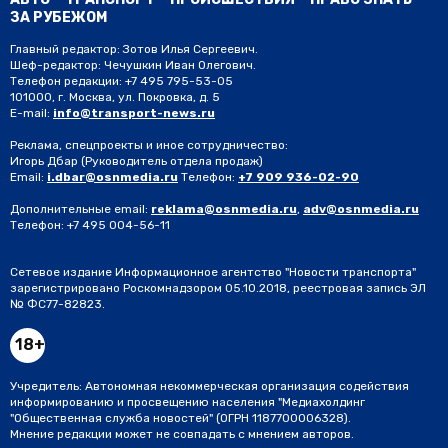
ЗА РУБЕЖОМ
Главный редактор: Зотов Илья Сергеевич.
Шеф-редактор: Чечушкин Иван Олегович.
Телефон редакции: +7 495 795-53-05
101000, г. Москва, ул. Покровка, д. 5
E-mail:
info@transport-news.ru
Реклама, спецпроекты и иное сотрудничество:
Игорь Дбар
(Руководитель отдела продаж)
Email:
i.dbar@osnmedia.ru
Телефон:
+7 909 936-02-90
Дополнительные email:
reklama@osnmedia.ru
,
adv@osnmedia.ru
Телефон:
+7 495 004-56-11
Сетевое издание Информационное агентство "Новости транспорта"
зарегистрировано Роскомнадзором 05.10.2018, реестровая запись ЭЛ
№ ФС77-82823.
18+
Учредитель: Автономная некоммерческая организация содействия
информированию и просвещению населения "Медиахолдинг
"Общественная служба новостей" (ОГРН 1187700006328).
Мнение редакции может не совпадать с мнением авторов.