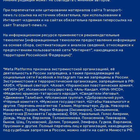
При перепечатке или цитировании материалов сайта Transport-
news.ru ссылка на источник обязательна, при использовании в
Интернет-изданиях и на сайтах обязательна прямая гиперссылка на
сайт Transport-news.ru.
На информационном ресурсе применяются рекомендательные
технологии (информационные технологии предоставления информации
на основе сбора, систематизации и анализа сведений, относящихся к
предпочтениям пользователей сети "Интернет", находящихся на
территории Российской Федерации)".
*Meta Platforms признана экстремистской организацией, её
деятельность в России запрещена, а также принадлежащие ей
социальные сети Facebook и Instagram так же запрещены в России.
Экстремистские и террористические организации, запрещенные в РФ:
«АУЕ», «Правый сектор», «Азов», «Украинская повстанческая армия»,
«ИГИЛ» (ИГ, Исламское государство), «Аль-Каида», «УНА-УНСО»,
«Меджлис крымско-татарского народа», «Свидетели Иеговы»,
«Движение Талибан», «Исламская группа», «Добровольчий рух»,
«Чёрный комитет», «Мужское государство», «Штабы Навального» и
другие. Перечень иноагентов: Галкин, Моргенштерн, Дудь, Невзоров,
Макаревич, Гордон, Мирон Фёдоров (Оксимирон), Смольянинов,
Монеточка (Елизавета Гардымова), ФБК, Навальный, Голос Америки,
Дождь, Медуза, Верзилов, Толоконникова, Понасенков, Пивоваров,
Быков, Шац, Глуховский, Долин, Троицкий, Земфира, Гудков, Варламов,
Прусикин и другие. Полный перечень лиц и организаций, находящихся
под судебным запретом в России, можно найти на сайте Минюста РФ.