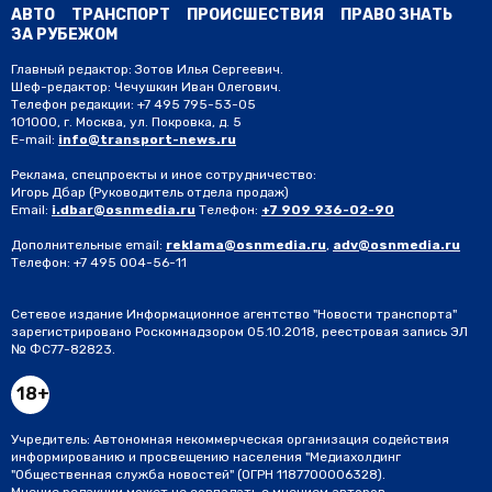
АВТО
ТРАНСПОРТ
ПРОИСШЕСТВИЯ
ПРАВО ЗНАТЬ
ЗА РУБЕЖОМ
Главный редактор: Зотов Илья Сергеевич.
Шеф-редактор: Чечушкин Иван Олегович.
Телефон редакции: +7 495 795-53-05
101000, г. Москва, ул. Покровка, д. 5
E-mail:
info@transport-news.ru
Реклама, спецпроекты и иное сотрудничество:
Игорь Дбар
(Руководитель отдела продаж)
Email:
i.dbar@osnmedia.ru
Телефон:
+7 909 936-02-90
Дополнительные email:
reklama@osnmedia.ru
,
adv@osnmedia.ru
Телефон:
+7 495 004-56-11
Сетевое издание Информационное агентство "Новости транспорта"
зарегистрировано Роскомнадзором 05.10.2018, реестровая запись ЭЛ
№ ФС77-82823.
18+
Учредитель: Автономная некоммерческая организация содействия
информированию и просвещению населения "Медиахолдинг
"Общественная служба новостей" (ОГРН 1187700006328).
Мнение редакции может не совпадать с мнением авторов.