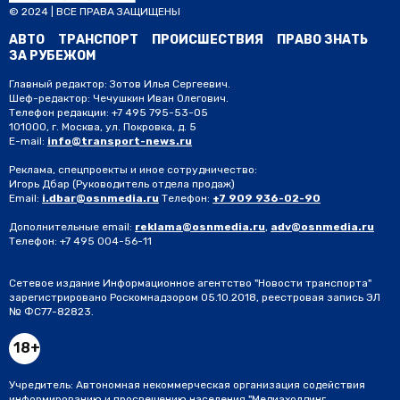
© 2024 | ВСЕ ПРАВА ЗАЩИЩЕНЫ
АВТО
ТРАНСПОРТ
ПРОИСШЕСТВИЯ
ПРАВО ЗНАТЬ
ЗА РУБЕЖОМ
Главный редактор: Зотов Илья Сергеевич.
Шеф-редактор: Чечушкин Иван Олегович.
Телефон редакции: +7 495 795-53-05
101000, г. Москва, ул. Покровка, д. 5
E-mail:
info@transport-news.ru
Реклама, спецпроекты и иное сотрудничество:
Игорь Дбар
(Руководитель отдела продаж)
Email:
i.dbar@osnmedia.ru
Телефон:
+7 909 936-02-90
Дополнительные email:
reklama@osnmedia.ru
,
adv@osnmedia.ru
Телефон:
+7 495 004-56-11
Сетевое издание Информационное агентство "Новости транспорта"
зарегистрировано Роскомнадзором 05.10.2018, реестровая запись ЭЛ
№ ФС77-82823.
18+
Учредитель: Автономная некоммерческая организация содействия
информированию и просвещению населения "Медиахолдинг