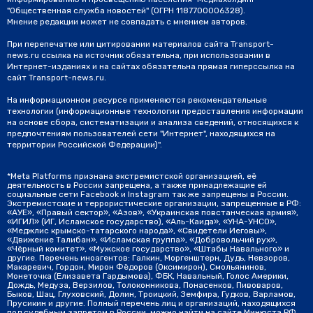
"Общественная служба новостей" (ОГРН 1187700006328).
Мнение редакции может не совпадать с мнением авторов.
При перепечатке или цитировании материалов сайта Transport-
news.ru ссылка на источник обязательна, при использовании в
Интернет-изданиях и на сайтах обязательна прямая гиперссылка на
сайт Transport-news.ru.
На информационном ресурсе применяются рекомендательные
технологии (информационные технологии предоставления информации
на основе сбора, систематизации и анализа сведений, относящихся к
предпочтениям пользователей сети "Интернет", находящихся на
территории Российской Федерации)".
*Meta Platforms признана экстремистской организацией, её
деятельность в России запрещена, а также принадлежащие ей
социальные сети Facebook и Instagram так же запрещены в России.
Экстремистские и террористические организации, запрещенные в РФ:
«АУЕ», «Правый сектор», «Азов», «Украинская повстанческая армия»,
«ИГИЛ» (ИГ, Исламское государство), «Аль-Каида», «УНА-УНСО»,
«Меджлис крымско-татарского народа», «Свидетели Иеговы»,
«Движение Талибан», «Исламская группа», «Добровольчий рух»,
«Чёрный комитет», «Мужское государство», «Штабы Навального» и
другие. Перечень иноагентов: Галкин, Моргенштерн, Дудь, Невзоров,
Макаревич, Гордон, Мирон Фёдоров (Оксимирон), Смольянинов,
Монеточка (Елизавета Гардымова), ФБК, Навальный, Голос Америки,
Дождь, Медуза, Верзилов, Толоконникова, Понасенков, Пивоваров,
Быков, Шац, Глуховский, Долин, Троицкий, Земфира, Гудков, Варламов,
Прусикин и другие. Полный перечень лиц и организаций, находящихся
под судебным запретом в России, можно найти на сайте Минюста РФ.