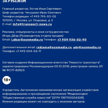
ЗА РУБЕЖОМ
Главный редактор: Зотов Илья Сергеевич.
Шеф-редактор: Чечушкин Иван Олегович.
Телефон редакции: +7 495 795-53-05
101000, г. Москва, ул. Покровка, д. 5
E-mail:
info@transport-news.ru
Реклама, спецпроекты и иное сотрудничество:
Игорь Дбар
(Руководитель отдела продаж)
Email:
i.dbar@osnmedia.ru
Телефон:
+7 909 936-02-90
Дополнительные email:
reklama@osnmedia.ru
,
adv@osnmedia.ru
Телефон:
+7 495 004-56-11
Сетевое издание Информационное агентство "Новости транспорта"
зарегистрировано Роскомнадзором 05.10.2018, реестровая запись ЭЛ
№ ФС77-82823.
18+
Учредитель: Автономная некоммерческая организация содействия
информированию и просвещению населения "Медиахолдинг
"Общественная служба новостей" (ОГРН 1187700006328).
Мнение редакции может не совпадать с мнением авторов.