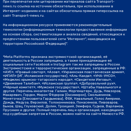
При перепечатке или цитировании материалов сайта Transport-
news.ru ссылка на источник обязательна, при использовании в
Интернет-изданиях и на сайтах обязательна прямая гиперссылка на
сайт Transport-news.ru.
На информационном ресурсе применяются рекомендательные
технологии (информационные технологии предоставления информации
на основе сбора, систематизации и анализа сведений, относящихся к
предпочтениям пользователей сети "Интернет", находящихся на
территории Российской Федерации)".
*Meta Platforms признана экстремистской организацией, её
деятельность в России запрещена, а также принадлежащие ей
социальные сети Facebook и Instagram так же запрещены в России.
Экстремистские и террористические организации, запрещенные в РФ:
«АУЕ», «Правый сектор», «Азов», «Украинская повстанческая армия»,
«ИГИЛ» (ИГ, Исламское государство), «Аль-Каида», «УНА-УНСО»,
«Меджлис крымско-татарского народа», «Свидетели Иеговы»,
«Движение Талибан», «Исламская группа», «Добровольчий рух»,
«Чёрный комитет», «Мужское государство», «Штабы Навального» и
другие. Перечень иноагентов: Галкин, Моргенштерн, Дудь, Невзоров,
Макаревич, Гордон, Мирон Фёдоров (Оксимирон), Смольянинов,
Монеточка (Елизавета Гардымова), ФБК, Навальный, Голос Америки,
Дождь, Медуза, Верзилов, Толоконникова, Понасенков, Пивоваров,
Быков, Шац, Глуховский, Долин, Троицкий, Земфира, Гудков, Варламов,
Прусикин и другие. Полный перечень лиц и организаций, находящихся
под судебным запретом в России, можно найти на сайте Минюста РФ.