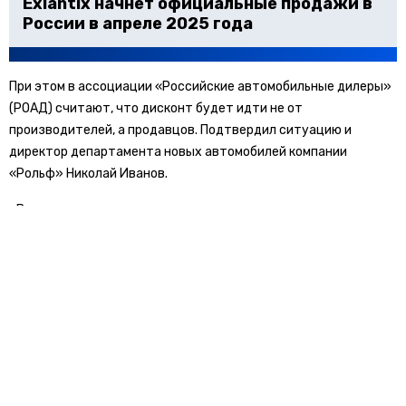
Exlantix начнет официальные продажи в
России в апреле 2025 года
При этом в ассоциации «Российские автомобильные дилеры»
(РОАД) считают, что дисконт будет идти не от
производителей, а продавцов. Подтвердил ситуацию и
директор департамента новых автомобилей компании
«Рольф» Николай Иванов.
«В марте мы планируем показать привлекательное ценовое
предложение как на автомобили, ввезенные параллельным
импортом, так и на официальные франшизы. Главная причина –
это затоваривание складов. Февральские результаты
продаж показали себя не лучшим образом», – сказал он.
Заместитель гендиректора по продажам новых автомобилей
АГ «Авилон» Ренат Тюктеев, добавил, что в марте ожидаются
точечные меры поддержки от производителей, особенно в
массовом сегменте, чтобы компенсировать снижение темпов