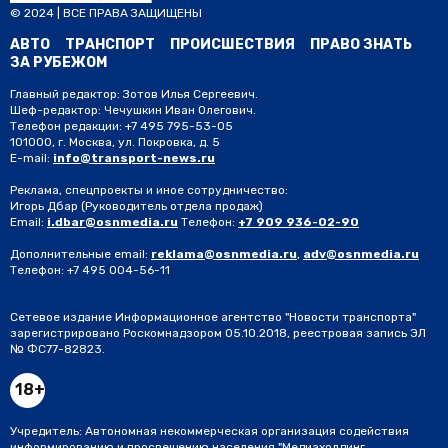
© 2024 | ВСЕ ПРАВА ЗАЩИЩЕНЫ
АВТО
ТРАНСПОРТ
ПРОИСШЕСТВИЯ
ПРАВО ЗНАТЬ
ЗА РУБЕЖОМ
Главный редактор: Зотов Илья Сергеевич.
Шеф-редактор: Чечушкин Иван Олегович.
Телефон редакции: +7 495 795-53-05
101000, г. Москва, ул. Покровка, д. 5
E-mail:
info@transport-news.ru
Реклама, спецпроекты и иное сотрудничество:
Игорь Дбар
(Руководитель отдела продаж)
Email:
i.dbar@osnmedia.ru
Телефон:
+7 909 936-02-90
Дополнительные email:
reklama@osnmedia.ru
,
adv@osnmedia.ru
Телефон:
+7 495 004-56-11
Сетевое издание Информационное агентство "Новости транспорта"
зарегистрировано Роскомнадзором 05.10.2018, реестровая запись ЭЛ
№ ФС77-82823.
18+
Учредитель: Автономная некоммерческая организация содействия
информированию и просвещению населения "Медиахолдинг