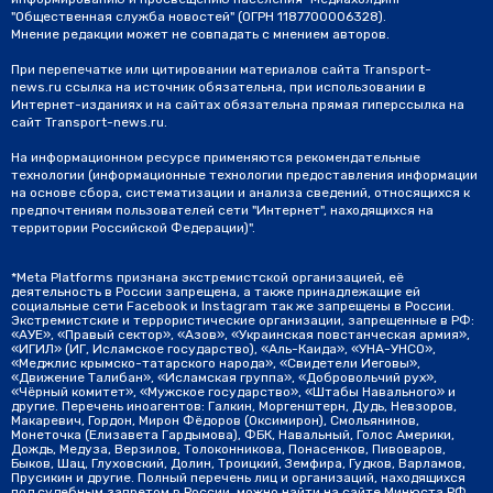
"Общественная служба новостей" (ОГРН 1187700006328).
Мнение редакции может не совпадать с мнением авторов.
При перепечатке или цитировании материалов сайта Transport-
news.ru ссылка на источник обязательна, при использовании в
Интернет-изданиях и на сайтах обязательна прямая гиперссылка на
сайт Transport-news.ru.
На информационном ресурсе применяются рекомендательные
технологии (информационные технологии предоставления информации
на основе сбора, систематизации и анализа сведений, относящихся к
предпочтениям пользователей сети "Интернет", находящихся на
территории Российской Федерации)".
*Meta Platforms признана экстремистской организацией, её
деятельность в России запрещена, а также принадлежащие ей
социальные сети Facebook и Instagram так же запрещены в России.
Экстремистские и террористические организации, запрещенные в РФ:
«АУЕ», «Правый сектор», «Азов», «Украинская повстанческая армия»,
«ИГИЛ» (ИГ, Исламское государство), «Аль-Каида», «УНА-УНСО»,
«Меджлис крымско-татарского народа», «Свидетели Иеговы»,
«Движение Талибан», «Исламская группа», «Добровольчий рух»,
«Чёрный комитет», «Мужское государство», «Штабы Навального» и
другие. Перечень иноагентов: Галкин, Моргенштерн, Дудь, Невзоров,
Макаревич, Гордон, Мирон Фёдоров (Оксимирон), Смольянинов,
Монеточка (Елизавета Гардымова), ФБК, Навальный, Голос Америки,
Дождь, Медуза, Верзилов, Толоконникова, Понасенков, Пивоваров,
Быков, Шац, Глуховский, Долин, Троицкий, Земфира, Гудков, Варламов,
Прусикин и другие. Полный перечень лиц и организаций, находящихся
под судебным запретом в России, можно найти на сайте Минюста РФ.