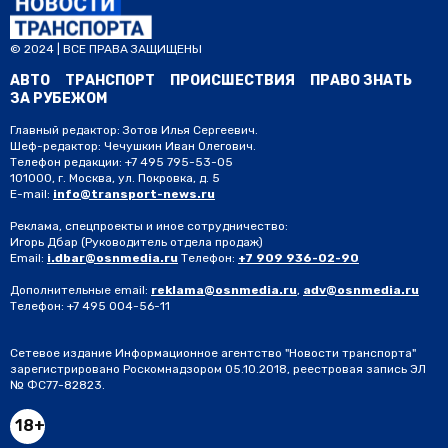
© 2024 | ВСЕ ПРАВА ЗАЩИЩЕНЫ
АВТО
ТРАНСПОРТ
ПРОИСШЕСТВИЯ
ПРАВО ЗНАТЬ
ЗА РУБЕЖОМ
Главный редактор: Зотов Илья Сергеевич.
Шеф-редактор: Чечушкин Иван Олегович.
Телефон редакции: +7 495 795-53-05
101000, г. Москва, ул. Покровка, д. 5
E-mail:
info@transport-news.ru
Реклама, спецпроекты и иное сотрудничество:
Игорь Дбар
(Руководитель отдела продаж)
Email:
i.dbar@osnmedia.ru
Телефон:
+7 909 936-02-90
Дополнительные email:
reklama@osnmedia.ru
,
adv@osnmedia.ru
Телефон:
+7 495 004-56-11
Сетевое издание Информационное агентство "Новости транспорта"
зарегистрировано Роскомнадзором 05.10.2018, реестровая запись ЭЛ
№ ФС77-82823.
18+