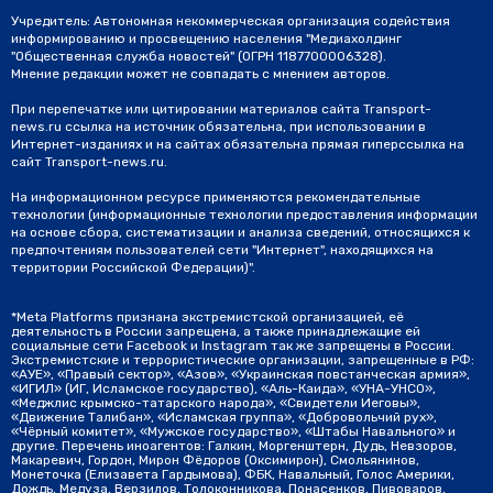
Учредитель: Автономная некоммерческая организация содействия
информированию и просвещению населения "Медиахолдинг
"Общественная служба новостей" (ОГРН 1187700006328).
Мнение редакции может не совпадать с мнением авторов.
При перепечатке или цитировании материалов сайта Transport-
news.ru ссылка на источник обязательна, при использовании в
Интернет-изданиях и на сайтах обязательна прямая гиперссылка на
сайт Transport-news.ru.
На информационном ресурсе применяются рекомендательные
технологии (информационные технологии предоставления информации
на основе сбора, систематизации и анализа сведений, относящихся к
предпочтениям пользователей сети "Интернет", находящихся на
территории Российской Федерации)".
*Meta Platforms признана экстремистской организацией, её
деятельность в России запрещена, а также принадлежащие ей
социальные сети Facebook и Instagram так же запрещены в России.
Экстремистские и террористические организации, запрещенные в РФ:
«АУЕ», «Правый сектор», «Азов», «Украинская повстанческая армия»,
«ИГИЛ» (ИГ, Исламское государство), «Аль-Каида», «УНА-УНСО»,
«Меджлис крымско-татарского народа», «Свидетели Иеговы»,
«Движение Талибан», «Исламская группа», «Добровольчий рух»,
«Чёрный комитет», «Мужское государство», «Штабы Навального» и
другие. Перечень иноагентов: Галкин, Моргенштерн, Дудь, Невзоров,
Макаревич, Гордон, Мирон Фёдоров (Оксимирон), Смольянинов,
Монеточка (Елизавета Гардымова), ФБК, Навальный, Голос Америки,
Дождь, Медуза, Верзилов, Толоконникова, Понасенков, Пивоваров,