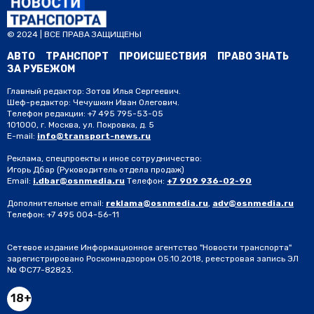
© 2024 | ВСЕ ПРАВА ЗАЩИЩЕНЫ
АВТО
ТРАНСПОРТ
ПРОИСШЕСТВИЯ
ПРАВО ЗНАТЬ
ЗА РУБЕЖОМ
Главный редактор: Зотов Илья Сергеевич.
Шеф-редактор: Чечушкин Иван Олегович.
Телефон редакции: +7 495 795-53-05
101000, г. Москва, ул. Покровка, д. 5
E-mail:
info@transport-news.ru
Реклама, спецпроекты и иное сотрудничество:
Игорь Дбар
(Руководитель отдела продаж)
Email:
i.dbar@osnmedia.ru
Телефон:
+7 909 936-02-90
Дополнительные email:
reklama@osnmedia.ru
,
adv@osnmedia.ru
Телефон:
+7 495 004-56-11
Сетевое издание Информационное агентство "Новости транспорта"
зарегистрировано Роскомнадзором 05.10.2018, реестровая запись ЭЛ
№ ФС77-82823.
18+