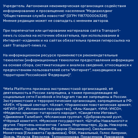
Учредитель: Автономная некоммерческая организация содействия
информированию и просвещению населения "Медиахолдинг
"Общественная служба новостей" (ОГРН 1187700006328).
Мнение редакции может не совпадать с мнением авторов.
При перепечатке или цитировании материалов сайта Transport-
news.ru ссылка на источник обязательна, при использовании в
Интернет-изданиях и на сайтах обязательна прямая гиперссылка на
сайт Transport-news.ru.
На информационном ресурсе применяются рекомендательные
технологии (информационные технологии предоставления информации
на основе сбора, систематизации и анализа сведений, относящихся к
предпочтениям пользователей сети "Интернет", находящихся на
территории Российской Федерации)".
*Meta Platforms признана экстремистской организацией, её
деятельность в России запрещена, а также принадлежащие ей
социальные сети Facebook и Instagram так же запрещены в России.
Экстремистские и террористические организации, запрещенные в РФ:
«АУЕ», «Правый сектор», «Азов», «Украинская повстанческая армия»,
«ИГИЛ» (ИГ, Исламское государство), «Аль-Каида», «УНА-УНСО»,
«Меджлис крымско-татарского народа», «Свидетели Иеговы»,
«Движение Талибан», «Исламская группа», «Добровольчий рух»,
«Чёрный комитет», «Мужское государство», «Штабы Навального» и
другие. Перечень иноагентов: Галкин, Моргенштерн, Дудь, Невзоров,
Макаревич, Гордон, Мирон Фёдоров (Оксимирон), Смольянинов,
Монеточка (Елизавета Гардымова), ФБК, Навальный, Голос Америки,
Дождь, Медуза, Верзилов, Толоконникова, Понасенков, Пивоваров,