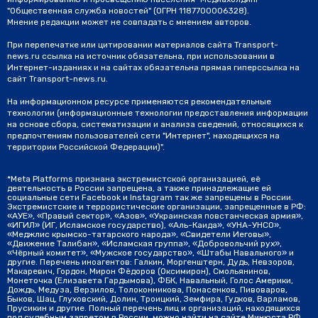
"Общественная служба новостей" (ОГРН 1187700006328).
Мнение редакции может не совпадать с мнением авторов.
При перепечатке или цитировании материалов сайта Transport-
news.ru ссылка на источник обязательна, при использовании в
Интернет-изданиях и на сайтах обязательна прямая гиперссылка на
сайт Transport-news.ru.
На информационном ресурсе применяются рекомендательные
технологии (информационные технологии предоставления информации
на основе сбора, систематизации и анализа сведений, относящихся к
предпочтениям пользователей сети "Интернет", находящихся на
территории Российской Федерации)".
*Meta Platforms признана экстремистской организацией, её
деятельность в России запрещена, а также принадлежащие ей
социальные сети Facebook и Instagram так же запрещены в России.
Экстремистские и террористические организации, запрещенные в РФ:
«АУЕ», «Правый сектор», «Азов», «Украинская повстанческая армия»,
«ИГИЛ» (ИГ, Исламское государство), «Аль-Каида», «УНА-УНСО»,
«Меджлис крымско-татарского народа», «Свидетели Иеговы»,
«Движение Талибан», «Исламская группа», «Добровольчий рух»,
«Чёрный комитет», «Мужское государство», «Штабы Навального» и
другие. Перечень иноагентов: Галкин, Моргенштерн, Дудь, Невзоров,
Макаревич, Гордон, Мирон Фёдоров (Оксимирон), Смольянинов,
Монеточка (Елизавета Гардымова), ФБК, Навальный, Голос Америки,
Дождь, Медуза, Верзилов, Толоконникова, Понасенков, Пивоваров,
Быков, Шац, Глуховский, Долин, Троицкий, Земфира, Гудков, Варламов,
Прусикин и другие. Полный перечень лиц и организаций, находящихся
под судебным запретом в России, можно найти на сайте Минюста РФ.