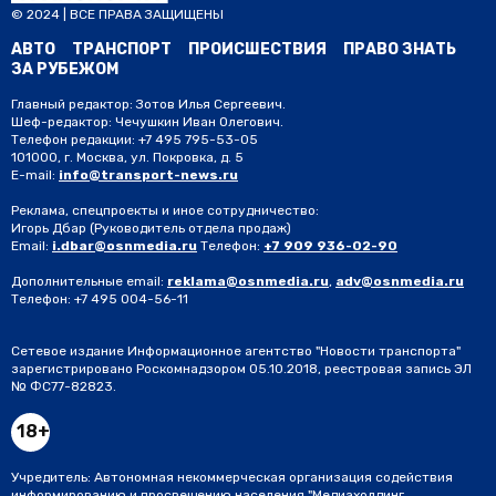
© 2024 | ВСЕ ПРАВА ЗАЩИЩЕНЫ
АВТО
ТРАНСПОРТ
ПРОИСШЕСТВИЯ
ПРАВО ЗНАТЬ
ЗА РУБЕЖОМ
Главный редактор: Зотов Илья Сергеевич.
Шеф-редактор: Чечушкин Иван Олегович.
Телефон редакции: +7 495 795-53-05
101000, г. Москва, ул. Покровка, д. 5
E-mail:
info@transport-news.ru
Реклама, спецпроекты и иное сотрудничество:
Игорь Дбар
(Руководитель отдела продаж)
Email:
i.dbar@osnmedia.ru
Телефон:
+7 909 936-02-90
Дополнительные email:
reklama@osnmedia.ru
,
adv@osnmedia.ru
Телефон:
+7 495 004-56-11
Сетевое издание Информационное агентство "Новости транспорта"
зарегистрировано Роскомнадзором 05.10.2018, реестровая запись ЭЛ
№ ФС77-82823.
18+
Учредитель: Автономная некоммерческая организация содействия
информированию и просвещению населения "Медиахолдинг