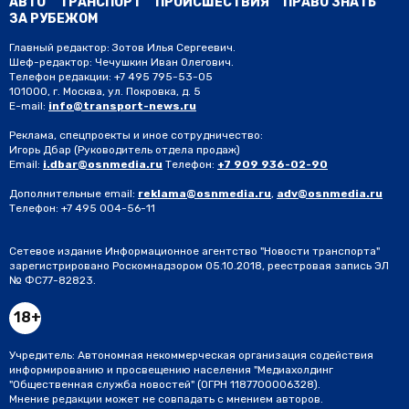
АВТО
ТРАНСПОРТ
ПРОИСШЕСТВИЯ
ПРАВО ЗНАТЬ
ЗА РУБЕЖОМ
Главный редактор: Зотов Илья Сергеевич.
Шеф-редактор: Чечушкин Иван Олегович.
Телефон редакции: +7 495 795-53-05
101000, г. Москва, ул. Покровка, д. 5
E-mail:
info@transport-news.ru
Реклама, спецпроекты и иное сотрудничество:
Игорь Дбар
(Руководитель отдела продаж)
Email:
i.dbar@osnmedia.ru
Телефон:
+7 909 936-02-90
Дополнительные email:
reklama@osnmedia.ru
,
adv@osnmedia.ru
Телефон:
+7 495 004-56-11
Сетевое издание Информационное агентство "Новости транспорта"
зарегистрировано Роскомнадзором 05.10.2018, реестровая запись ЭЛ
№ ФС77-82823.
18+
Учредитель: Автономная некоммерческая организация содействия
информированию и просвещению населения "Медиахолдинг
"Общественная служба новостей" (ОГРН 1187700006328).
Мнение редакции может не совпадать с мнением авторов.