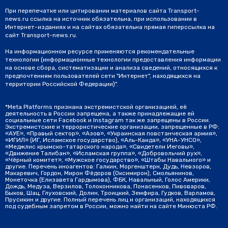
При перепечатке или цитировании материалов сайта Transport-
news.ru ссылка на источник обязательна, при использовании в
Интернет-изданиях и на сайтах обязательна прямая гиперссылка на
сайт Transport-news.ru.
На информационном ресурсе применяются рекомендательные
технологии (информационные технологии предоставления информации
на основе сбора, систематизации и анализа сведений, относящихся к
предпочтениям пользователей сети "Интернет", находящихся на
территории Российской Федерации)".
*Meta Platforms признана экстремистской организацией, её
деятельность в России запрещена, а также принадлежащие ей
социальные сети Facebook и Instagram так же запрещены в России.
Экстремистские и террористические организации, запрещенные в РФ:
«АУЕ», «Правый сектор», «Азов», «Украинская повстанческая армия»,
«ИГИЛ» (ИГ, Исламское государство), «Аль-Каида», «УНА-УНСО»,
«Меджлис крымско-татарского народа», «Свидетели Иеговы»,
«Движение Талибан», «Исламская группа», «Добровольчий рух»,
«Чёрный комитет», «Мужское государство», «Штабы Навального» и
другие. Перечень иноагентов: Галкин, Моргенштерн, Дудь, Невзоров,
Макаревич, Гордон, Мирон Фёдоров (Оксимирон), Смольянинов,
Монеточка (Елизавета Гардымова), ФБК, Навальный, Голос Америки,
Дождь, Медуза, Верзилов, Толоконникова, Понасенков, Пивоваров,
Быков, Шац, Глуховский, Долин, Троицкий, Земфира, Гудков, Варламов,
Прусикин и другие. Полный перечень лиц и организаций, находящихся
под судебным запретом в России, можно найти на сайте Минюста РФ.