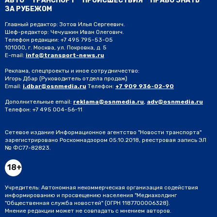
АВТО
ТРАНСПОРТ
ПРОИСШЕСТВИЯ
ПРАВО ЗНАТЬ
ЗА РУБЕЖОМ
Главный редактор: Зотов Илья Сергеевич.
Шеф-редактор: Чечушкин Иван Олегович.
Телефон редакции: +7 495 795-53-05
101000, г. Москва, ул. Покровка, д. 5
E-mail:
info@transport-news.ru
Реклама, спецпроекты и иное сотрудничество:
Игорь Дбар
(Руководитель отдела продаж)
Email:
i.dbar@osnmedia.ru
Телефон:
+7 909 936-02-90
Дополнительные email:
reklama@osnmedia.ru
,
adv@osnmedia.ru
Телефон:
+7 495 004-56-11
Сетевое издание Информационное агентство "Новости транспорта"
зарегистрировано Роскомнадзором 05.10.2018, реестровая запись ЭЛ
№ ФС77-82823.
18+
Учредитель: Автономная некоммерческая организация содействия
информированию и просвещению населения "Медиахолдинг
"Общественная служба новостей" (ОГРН 1187700006328).
Мнение редакции может не совпадать с мнением авторов.