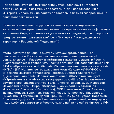
При перепечатке или цитировании материалов сайта Transport-
news.ru ссылка на источник обязательна, при использовании в
Интернет-изданиях и на сайтах обязательна прямая гиперссылка на
сайт Transport-news.ru.
На информационном ресурсе применяются рекомендательные
технологии (информационные технологии предоставления информации
на основе сбора, систематизации и анализа сведений, относящихся к
предпочтениям пользователей сети "Интернет", находящихся на
территории Российской Федерации)".
*Meta Platforms признана экстремистской организацией, её
деятельность в России запрещена, а также принадлежащие ей
социальные сети Facebook и Instagram так же запрещены в России.
Экстремистские и террористические организации, запрещенные в РФ:
«АУЕ», «Правый сектор», «Азов», «Украинская повстанческая армия»,
«ИГИЛ» (ИГ, Исламское государство), «Аль-Каида», «УНА-УНСО»,
«Меджлис крымско-татарского народа», «Свидетели Иеговы»,
«Движение Талибан», «Исламская группа», «Добровольчий рух»,
«Чёрный комитет», «Мужское государство», «Штабы Навального» и
другие. Перечень иноагентов: Галкин, Моргенштерн, Дудь, Невзоров,
Макаревич, Гордон, Мирон Фёдоров (Оксимирон), Смольянинов,
Монеточка (Елизавета Гардымова), ФБК, Навальный, Голос Америки,
Дождь, Медуза, Верзилов, Толоконникова, Понасенков, Пивоваров,
Быков, Шац, Глуховский, Долин, Троицкий, Земфира, Гудков, Варламов,
Прусикин и другие. Полный перечень лиц и организаций, находящихся
под судебным запретом в России, можно найти на сайте Минюста РФ.