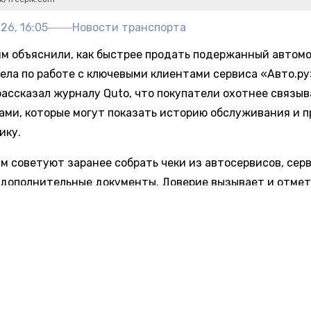
26, 16:05
Новости транспорта
м объяснили, как быстрее продать подержанный автомо
дела по работе с ключевыми клиентами сервиса «Авто.ру
рассказал журналу Quto, что покупатели охотнее связыв
ами, которые могут показать историю обслуживания и 
ику.
м советуют заранее собрать чеки из автосервисов, сер
 дополнительные документы. Доверие вызывает и отмет
денном продавце. Слишком высокая цена увеличивает 
на 15% (для отечественных машин – на 24%). Больше все
 получают автомобили с отметкой «справедливая цена»
ны покупатели смотрят на фотографии. Нужно делать че
ри естественном освещении со всех сторон, а также сня
 с показаниями одометра и салон. Не стоит пренебрегат