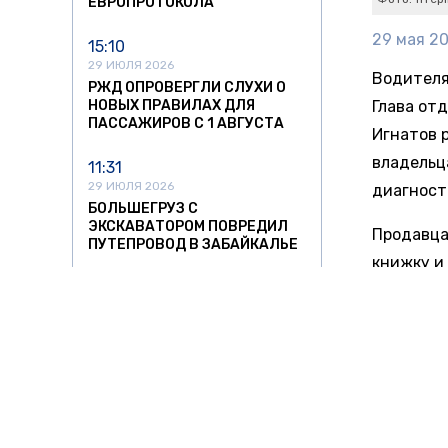
ЕВРОПРОТОКОЛА
29 мая 20
15:10
29 ИЮЛЯ 2026
Водителя
РЖД ОПРОВЕРГЛИ СЛУХИ О
НОВЫХ ПРАВИЛАХ ДЛЯ
Глава от
ПАССАЖИРОВ С 1 АВГУСТА
Игнатов 
владельц
11:31
29 ИЮЛЯ 2026
диагност
БОЛЬШЕГРУЗ С
ЭКСКАВАТОРОМ ПОВРЕДИЛ
Продавца
ПУТЕПРОВОД В ЗАБАЙКАЛЬЕ
книжку и
21:55
подтверж
28 ИЮЛЯ 2026
продажи 
В АЭРОПОРТУ КОЛЬЦОВО
откликов
ПРОВЕРЯЮТ ИНЦИДЕНТ С
ПАССАЖИРОМ, ПОЛЗШИМ ПО
ТРАПУ НА РУКАХ
После це
снимки п
14:25
приборов
28 ИЮЛЯ 2026