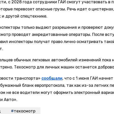
сти, с 2028 года сотрудники ГАИ смогут участвовать в 
оторые перевозят опасные грузы. Речь идет о цистернах
х и другой спецтехнике.
нспекторы только выдают разрешения и проверяют доку
смотр проводят аккредитованные операторы. После вст
авил инспекторы получат право лично осматривать тако
т.
ельцев обычных легковых автомобилей изменений пока 
трено. Техосмотр для личных машин останется добров
овости транспорта»
сообщали
, что с 1 июня ГАИ начнет
 бумажный бланк европротокола, так как из-за летних п
ом не все водители могут оформить электронный вариа
ги Авто».
д
техосмотр