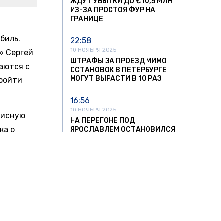
ЖДУТ УБЫТКИ ДО €10,5 МЛН
ИЗ-ЗА ПРОСТОЯ ФУР НА
ГРАНИЦЕ
биль.
22:58
10 НОЯБРЯ 2025
» Сергей
ШТРАФЫ ЗА ПРОЕЗД МИМО
аются с
ОСТАНОВОК В ПЕТЕРБУРГЕ
МОГУТ ВЫРАСТИ В 10 РАЗ
пройти
16:56
10 НОЯБРЯ 2025
висную
НА ПЕРЕГОНЕ ПОД
ка о
ЯРОСЛАВЛЕМ ОСТАНОВИЛСЯ
ПАССАЖИРСКИЙ ПОЕЗД
срок
го
12:23
10 НОЯБРЯ 2025
.
ВОДИТЕЛЯМ АВТОБУСОВ ВО
ВЛАДИВОСТОКЕ ПОВЫСИЛИ
ткие
ОКЛАД ДО 120 ТЫСЯЧ
ть панель
20:09
ь