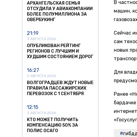
В частно
АРХАНГЕЛЬСКАЯ СЕМЬЯ
ОТСУДИЛА У АВИАКОМПАНИИ
машин, к
БОЛЕЕ ПОЛУМИЛЛИОНА ЗА
газовоза
ОВЕРБУКИНГ
Сейчас и
21:19
3 АВГУСТА 2026
сам техо
ОПУБЛИКОВАН РЕЙТИНГ
новых пр
РЕГИОНОВ С ЛУЧШИМ И
ХУДШИМ СОСТОЯНИЕМ ДОРОГ
транспор
16:27
Для влад
3 АВГУСТА 2026
предусмо
ВОЛГОГРАДЦЕВ ЖДУТ НОВЫЕ
ПРАВИЛА ПАССАЖИРСКИХ
ПЕРЕВОЗОК С 1 СЕНТЯБРЯ
Ранее «Н
бардачке
12:15
интернет
3 АВГУСТА 2026
«Госуслу
КТО МОЖЕТ ПОЛУЧИТЬ
КОМПЕНСАЦИЮ 50% ЗА
ПОЛИС ОСАГО
гибд