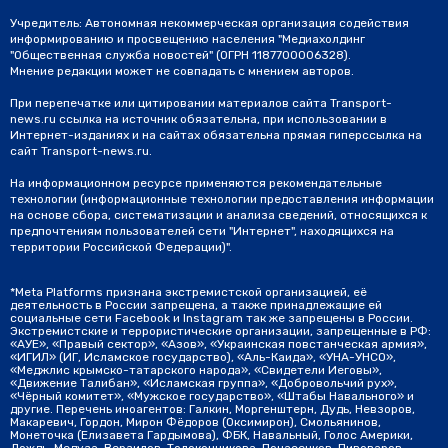
Учредитель: Автономная некоммерческая организация содействия
информированию и просвещению населения "Медиахолдинг
"Общественная служба новостей" (ОГРН 1187700006328).
Мнение редакции может не совпадать с мнением авторов.
При перепечатке или цитировании материалов сайта Transport-
news.ru ссылка на источник обязательна, при использовании в
Интернет-изданиях и на сайтах обязательна прямая гиперссылка на
сайт Transport-news.ru.
На информационном ресурсе применяются рекомендательные
технологии (информационные технологии предоставления информации
на основе сбора, систематизации и анализа сведений, относящихся к
предпочтениям пользователей сети "Интернет", находящихся на
территории Российской Федерации)".
*Meta Platforms признана экстремистской организацией, её
деятельность в России запрещена, а также принадлежащие ей
социальные сети Facebook и Instagram так же запрещены в России.
Экстремистские и террористические организации, запрещенные в РФ:
«АУЕ», «Правый сектор», «Азов», «Украинская повстанческая армия»,
«ИГИЛ» (ИГ, Исламское государство), «Аль-Каида», «УНА-УНСО»,
«Меджлис крымско-татарского народа», «Свидетели Иеговы»,
«Движение Талибан», «Исламская группа», «Добровольчий рух»,
«Чёрный комитет», «Мужское государство», «Штабы Навального» и
другие. Перечень иноагентов: Галкин, Моргенштерн, Дудь, Невзоров,
Макаревич, Гордон, Мирон Фёдоров (Оксимирон), Смольянинов,
Монеточка (Елизавета Гардымова), ФБК, Навальный, Голос Америки,