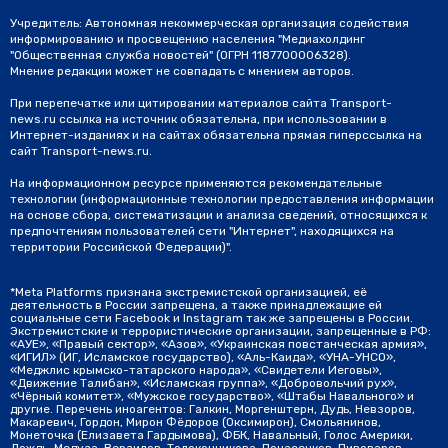
Учредитель: Автономная некоммерческая организация содействия
информированию и просвещению населения "Медиахолдинг
"Общественная служба новостей" (ОГРН 1187700006328).
Мнение редакции может не совпадать с мнением авторов.
При перепечатке или цитировании материалов сайта Transport-
news.ru ссылка на источник обязательна, при использовании в
Интернет-изданиях и на сайтах обязательна прямая гиперссылка на
сайт Transport-news.ru.
На информационном ресурсе применяются рекомендательные
технологии (информационные технологии предоставления информации
на основе сбора, систематизации и анализа сведений, относящихся к
предпочтениям пользователей сети "Интернет", находящихся на
территории Российской Федерации)".
*Meta Platforms признана экстремистской организацией, её
деятельность в России запрещена, а также принадлежащие ей
социальные сети Facebook и Instagram так же запрещены в России.
Экстремистские и террористические организации, запрещенные в РФ:
«АУЕ», «Правый сектор», «Азов», «Украинская повстанческая армия»,
«ИГИЛ» (ИГ, Исламское государство), «Аль-Каида», «УНА-УНСО»,
«Меджлис крымско-татарского народа», «Свидетели Иеговы»,
«Движение Талибан», «Исламская группа», «Добровольчий рух»,
«Чёрный комитет», «Мужское государство», «Штабы Навального» и
другие. Перечень иноагентов: Галкин, Моргенштерн, Дудь, Невзоров,
Макаревич, Гордон, Мирон Фёдоров (Оксимирон), Смольянинов,
Монеточка (Елизавета Гардымова), ФБК, Навальный, Голос Америки,