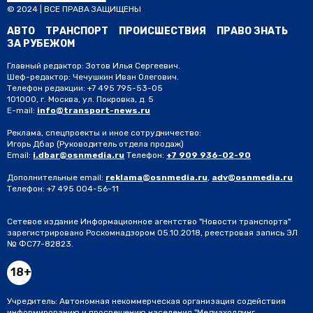
© 2024 | ВСЕ ПРАВА ЗАЩИЩЕНЫ
АВТО
ТРАНСПОРТ
ПРОИСШЕСТВИЯ
ПРАВО ЗНАТЬ
ЗА РУБЕЖОМ
Главный редактор: Зотов Илья Сергеевич.
Шеф-редактор: Чечушкин Иван Олегович.
Телефон редакции: +7 495 795-53-05
101000, г. Москва, ул. Покровка, д. 5
E-mail:
info@transport-news.ru
Реклама, спецпроекты и иное сотрудничество:
Игорь Дбар
(Руководитель отдела продаж)
Email:
i.dbar@osnmedia.ru
Телефон:
+7 909 936-02-90
Дополнительные email:
reklama@osnmedia.ru
,
adv@osnmedia.ru
Телефон:
+7 495 004-56-11
Сетевое издание Информационное агентство "Новости транспорта"
зарегистрировано Роскомнадзором 05.10.2018, реестровая запись ЭЛ
№ ФС77-82823.
18+
Учредитель: Автономная некоммерческая организация содействия
информированию и просвещению населения "Медиахолдинг