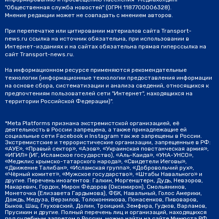
"Общественная служба новостей" (ОГРН 1187700006328).
Мнение редакции может не совпадать с мнением авторов.
При перепечатке или цитировании материалов сайта Transport-
news.ru ссылка на источник обязательна, при использовании в
Интернет-изданиях и на сайтах обязательна прямая гиперссылка на
сайт Transport-news.ru.
На информационном ресурсе применяются рекомендательные
технологии (информационные технологии предоставления информации
на основе сбора, систематизации и анализа сведений, относящихся к
предпочтениям пользователей сети "Интернет", находящихся на
территории Российской Федерации)".
*Meta Platforms признана экстремистской организацией, её
деятельность в России запрещена, а также принадлежащие ей
социальные сети Facebook и Instagram так же запрещены в России.
Экстремистские и террористические организации, запрещенные в РФ:
«АУЕ», «Правый сектор», «Азов», «Украинская повстанческая армия»,
«ИГИЛ» (ИГ, Исламское государство), «Аль-Каида», «УНА-УНСО»,
«Меджлис крымско-татарского народа», «Свидетели Иеговы»,
«Движение Талибан», «Исламская группа», «Добровольчий рух»,
«Чёрный комитет», «Мужское государство», «Штабы Навального» и
другие. Перечень иноагентов: Галкин, Моргенштерн, Дудь, Невзоров,
Макаревич, Гордон, Мирон Фёдоров (Оксимирон), Смольянинов,
Монеточка (Елизавета Гардымова), ФБК, Навальный, Голос Америки,
Дождь, Медуза, Верзилов, Толоконникова, Понасенков, Пивоваров,
Быков, Шац, Глуховский, Долин, Троицкий, Земфира, Гудков, Варламов,
Прусикин и другие. Полный перечень лиц и организаций, находящихся
под судебным запретом в России, можно найти на сайте Минюста РФ.