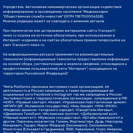
Учредитель: Автономная некоммерческая организация содействия
информированию и просвещению населения "Медиахолдинг
"Общественная служба новостей" (ОГРН 1187700006328).
Мнение редакции может не совпадать с мнением авторов.
При перепечатке или цитировании материалов сайта Transport-
news.ru ссылка на источник обязательна, при использовании в
Интернет-изданиях и на сайтах обязательна прямая гиперссылка на
сайт Transport-news.ru.
На информационном ресурсе применяются рекомендательные
технологии (информационные технологии предоставления информации
на основе сбора, систематизации и анализа сведений, относящихся к
предпочтениям пользователей сети "Интернет", находящихся на
территории Российской Федерации)".
*Meta Platforms признана экстремистской организацией, её
деятельность в России запрещена, а также принадлежащие ей
социальные сети Facebook и Instagram так же запрещены в России.
Экстремистские и террористические организации, запрещенные в РФ:
«АУЕ», «Правый сектор», «Азов», «Украинская повстанческая армия»,
«ИГИЛ» (ИГ, Исламское государство), «Аль-Каида», «УНА-УНСО»,
«Меджлис крымско-татарского народа», «Свидетели Иеговы»,
«Движение Талибан», «Исламская группа», «Добровольчий рух»,
«Чёрный комитет», «Мужское государство», «Штабы Навального» и
другие. Перечень иноагентов: Галкин, Моргенштерн, Дудь, Невзоров,
Макаревич, Гордон, Мирон Фёдоров (Оксимирон), Смольянинов,
Монеточка (Елизавета Гардымова), ФБК, Навальный, Голос Америки,