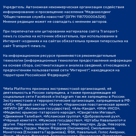
Учредитель: Автономная некоммерческая организация содействия
информированию и просвещению населения "Медиахолдинг
"Общественная служба новостей" (ОГРН 1187700006328).
Мнение редакции может не совпадать с мнением авторов.
При перепечатке или цитировании материалов сайта Transport-
news.ru ссылка на источник обязательна, при использовании в
Интернет-изданиях и на сайтах обязательна прямая гиперссылка на
сайт Transport-news.ru.
На информационном ресурсе применяются рекомендательные
технологии (информационные технологии предоставления информации
на основе сбора, систематизации и анализа сведений, относящихся к
предпочтениям пользователей сети "Интернет", находящихся на
территории Российской Федерации)".
*Meta Platforms признана экстремистской организацией, её
деятельность в России запрещена, а также принадлежащие ей
социальные сети Facebook и Instagram так же запрещены в России.
Экстремистские и террористические организации, запрещенные в РФ:
«АУЕ», «Правый сектор», «Азов», «Украинская повстанческая армия»,
«ИГИЛ» (ИГ, Исламское государство), «Аль-Каида», «УНА-УНСО»,
«Меджлис крымско-татарского народа», «Свидетели Иеговы»,
«Движение Талибан», «Исламская группа», «Добровольчий рух»,
«Чёрный комитет», «Мужское государство», «Штабы Навального» и
другие. Перечень иноагентов: Галкин, Моргенштерн, Дудь, Невзоров,
Макаревич, Гордон, Мирон Фёдоров (Оксимирон), Смольянинов,
Монеточка (Елизавета Гардымова), ФБК, Навальный, Голос Америки,