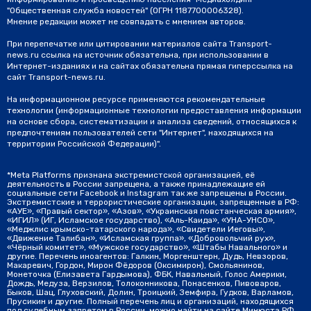
"Общественная служба новостей" (ОГРН 1187700006328).
Мнение редакции может не совпадать с мнением авторов.
При перепечатке или цитировании материалов сайта Transport-
news.ru ссылка на источник обязательна, при использовании в
Интернет-изданиях и на сайтах обязательна прямая гиперссылка на
сайт Transport-news.ru.
На информационном ресурсе применяются рекомендательные
технологии (информационные технологии предоставления информации
на основе сбора, систематизации и анализа сведений, относящихся к
предпочтениям пользователей сети "Интернет", находящихся на
территории Российской Федерации)".
*Meta Platforms признана экстремистской организацией, её
деятельность в России запрещена, а также принадлежащие ей
социальные сети Facebook и Instagram так же запрещены в России.
Экстремистские и террористические организации, запрещенные в РФ:
«АУЕ», «Правый сектор», «Азов», «Украинская повстанческая армия»,
«ИГИЛ» (ИГ, Исламское государство), «Аль-Каида», «УНА-УНСО»,
«Меджлис крымско-татарского народа», «Свидетели Иеговы»,
«Движение Талибан», «Исламская группа», «Добровольчий рух»,
«Чёрный комитет», «Мужское государство», «Штабы Навального» и
другие. Перечень иноагентов: Галкин, Моргенштерн, Дудь, Невзоров,
Макаревич, Гордон, Мирон Фёдоров (Оксимирон), Смольянинов,
Монеточка (Елизавета Гардымова), ФБК, Навальный, Голос Америки,
Дождь, Медуза, Верзилов, Толоконникова, Понасенков, Пивоваров,
Быков, Шац, Глуховский, Долин, Троицкий, Земфира, Гудков, Варламов,
Прусикин и другие. Полный перечень лиц и организаций, находящихся
под судебным запретом в России, можно найти на сайте Минюста РФ.