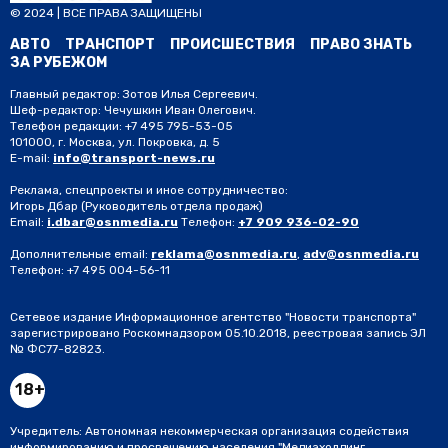
© 2024 | ВСЕ ПРАВА ЗАЩИЩЕНЫ
АВТО
ТРАНСПОРТ
ПРОИСШЕСТВИЯ
ПРАВО ЗНАТЬ
ЗА РУБЕЖОМ
Главный редактор: Зотов Илья Сергеевич.
Шеф-редактор: Чечушкин Иван Олегович.
Телефон редакции: +7 495 795-53-05
101000, г. Москва, ул. Покровка, д. 5
E-mail:
info@transport-news.ru
Реклама, спецпроекты и иное сотрудничество:
Игорь Дбар
(Руководитель отдела продаж)
Email:
i.dbar@osnmedia.ru
Телефон:
+7 909 936-02-90
Дополнительные email:
reklama@osnmedia.ru
,
adv@osnmedia.ru
Телефон:
+7 495 004-56-11
Сетевое издание Информационное агентство "Новости транспорта"
зарегистрировано Роскомнадзором 05.10.2018, реестровая запись ЭЛ
№ ФС77-82823.
18+
Учредитель: Автономная некоммерческая организация содействия
информированию и просвещению населения "Медиахолдинг