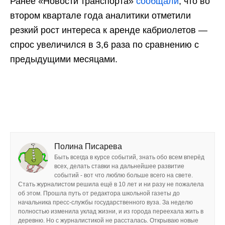
Ранее «Новости транспорта»
сообщали
, что во
втором квартале года аналитики отметили
резкий рост интереса к аренде кабриолетов —
спрос увеличился в 3,6 раза по сравнению с
предыдущими месяцами.
Полина Писарева
Быть всегда в курсе событий, знать обо всем вперёд
всех, делать ставки на дальнейшее развитие
событий - вот что люблю больше всего на свете.
Стать журналистом решила ещё в 10 лет и ни разу не пожалела
об этом. Прошла путь от редактора школьной газеты до
начальника пресс-службы государственного вуза. За неделю
полностью изменила уклад жизни, и из города переехала жить в
деревню. Но с журналистикой не рассталась. Открываю новые