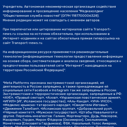
Учредитель: Автономная некоммерческая организация содействия
информированию и просвещению населения "Медиахолдинг
"Общественная служба новостей" (ОГРН 1187700006328).
Мнение редакции может не совпадать с мнением авторов.
При перепечатке или цитировании материалов сайта Transport-
news.ru ссылка на источник обязательна, при использовании в
Интернет-изданиях и на сайтах обязательна прямая гиперссылка на
сайт Transport-news.ru.
На информационном ресурсе применяются рекомендательные
технологии (информационные технологии предоставления информации
на основе сбора, систематизации и анализа сведений, относящихся к
предпочтениям пользователей сети "Интернет", находящихся на
территории Российской Федерации)".
*Meta Platforms признана экстремистской организацией, её
деятельность в России запрещена, а также принадлежащие ей
социальные сети Facebook и Instagram так же запрещены в России.
Экстремистские и террористические организации, запрещенные в РФ:
«АУЕ», «Правый сектор», «Азов», «Украинская повстанческая армия»,
«ИГИЛ» (ИГ, Исламское государство), «Аль-Каида», «УНА-УНСО»,
«Меджлис крымско-татарского народа», «Свидетели Иеговы»,
«Движение Талибан», «Исламская группа», «Добровольчий рух»,
«Чёрный комитет», «Мужское государство», «Штабы Навального» и
другие. Перечень иноагентов: Галкин, Моргенштерн, Дудь, Невзоров,
Макаревич, Гордон, Мирон Фёдоров (Оксимирон), Смольянинов,
Монеточка (Елизавета Гардымова), ФБК, Навальный, Голос Америки,