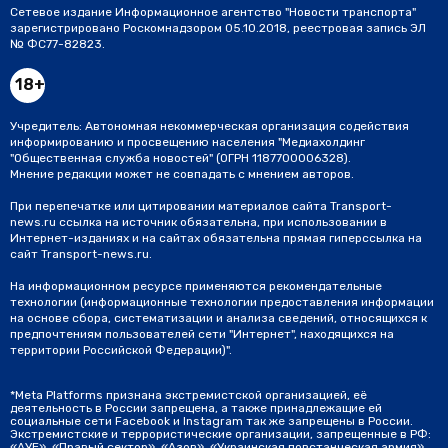
Сетевое издание Информационное агентство "Новости транспорта"
зарегистрировано Роскомнадзором 05.10.2018, реестровая запись ЭЛ
№ ФС77-82823.
18+
Учредитель: Автономная некоммерческая организация содействия
информированию и просвещению населения "Медиахолдинг
"Общественная служба новостей" (ОГРН 1187700006328).
Мнение редакции может не совпадать с мнением авторов.
При перепечатке или цитировании материалов сайта Transport-
news.ru ссылка на источник обязательна, при использовании в
Интернет-изданиях и на сайтах обязательна прямая гиперссылка на
сайт Transport-news.ru.
На информационном ресурсе применяются рекомендательные
технологии (информационные технологии предоставления информации
на основе сбора, систематизации и анализа сведений, относящихся к
предпочтениям пользователей сети "Интернет", находящихся на
территории Российской Федерации)".
*Meta Platforms признана экстремистской организацией, её
деятельность в России запрещена, а также принадлежащие ей
социальные сети Facebook и Instagram так же запрещены в России.
Экстремистские и террористические организации, запрещенные в РФ:
«АУЕ», «Правый сектор», «Азов», «Украинская повстанческая армия»,